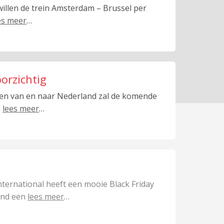
llen de trein Amsterdam – Brussel per
es meer
…
orzichtig
inen van en naar Nederland zal de komende
n
lees meer
…
nternational heeft een mooie Black Friday
land een
lees meer
…