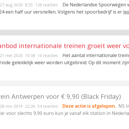
De Nederlandse Spoorwegen wi
27 aug 2020
8:25
126 reacties
24 een half uur versnellen. Volgens het spoorbedrijf is er
le
anbod internationale treinen groeit weer vo
Het aantal internationale tre
21 mei 2020
10:38
16 reacties
riode geleidelijk weer worden uitgebreid. Op dit moment zij
ein Antwerpen voor € 9,90 (Black Friday)
Deze actie is afgelopen.
NS I
28 nov 2019
22:26
54 reacties
tie: voor slechts 9,90 euro kun je vanaf elk station in Neder