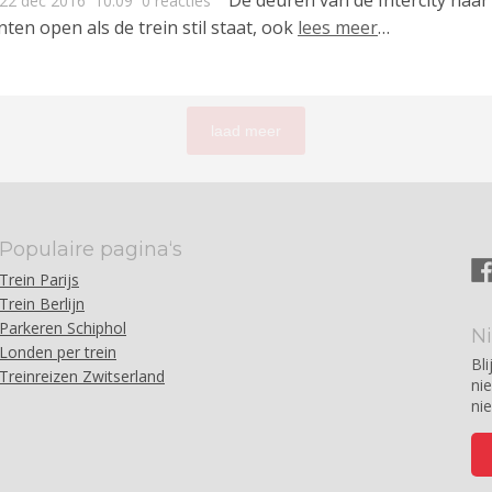
De deuren van de Intercity naar
22 dec 2016
10:09
0 reacties
nten open als de trein stil staat, ook
lees meer
…
laad meer
Populaire pagina‘s
Trein Parijs
Trein Berlijn
Parkeren Schiphol
N
Londen per trein
Bli
Treinreizen Zwitserland
ni
ni