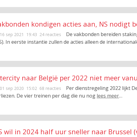
akbonden kondigen acties aan, NS nodigt b
De vakbonden bereiden stakin
16 sep 2021
19:43
24 reacties
S). In eerste instantie zullen de acties alleen de internation
ntercity naar België per 2022 niet meer van
Per dienstregeling 2022 lijkt De
01 sep 2020
15:02
68 reacties
rliezen. De vier treinen per dag die nu nog
lees meer
…
S wil in 2024 half uur sneller naar Brussel