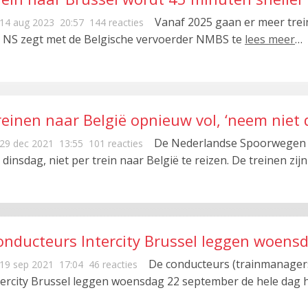
Vanaf 2025 gaan er meer trei
14 aug 2023
20:57
144 reacties
 NS zegt met de Belgische vervoerder NMBS te
lees meer
…
einen naar België opnieuw vol, ‘neem niet d
De Nederlandse Spoorwegen v
29 dec 2021
13:55
101 reacties
s dinsdag, niet per trein naar België te reizen. De treinen zij
onducteurs Intercity Brussel leggen woens
De conducteurs (trainmanagers
19 sep 2021
17:04
46 reacties
tercity Brussel leggen woensdag 22 september de hele dag h