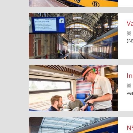
V
(N
I
ve
N