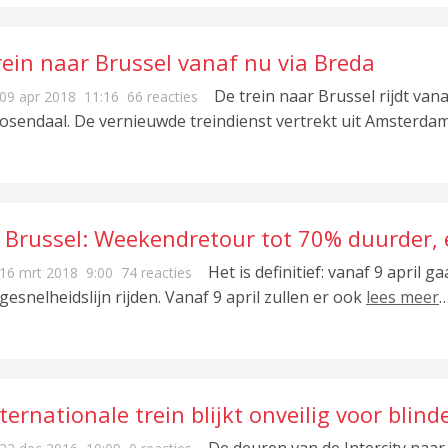
rein naar Brussel vanaf nu via Breda
De trein naar Brussel rijdt van
09 apr 2018
11:16
66 reacties
osendaal. De vernieuwde treindienst vertrekt uit Amsterda
C Brussel: Weekendretour tot 70% duurder, e
oedkoper
Het is definitief: vanaf 9 april g
16 mrt 2018
9:00
74 reacties
gesnelheidslijn rijden. Vanaf 9 april zullen er ook
lees meer
ternationale trein blijkt onveilig voor blinde