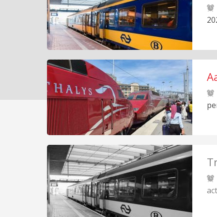
20
A
pe
Tr
ac