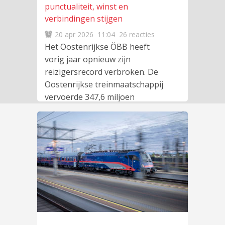
punctualiteit, winst en
verbindingen stijgen
20 apr 2026
11:04
26 reacties
Het Oostenrijkse ÖBB heeft
vorig jaar opnieuw zijn
reizigersrecord verbroken. De
Oostenrijkse treinmaatschappij
vervoerde 347,6 miljoen
treinreizigers en dat was
lees
meer
…