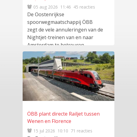
vertragingen
05 aug 2026
11:46
45 reacties
De Oostenrijkse
spoorwegmaatschappij ÖBB
zegt de vele annuleringen van de
Nightjet-treinen van en naar
Amsterdam te betreuren.
Volgens ÖBB liggen
lees meer
…
ÖBB plant directe Railjet tussen
Wenen en Florence
15 jul 2026
10:10
71 reacties