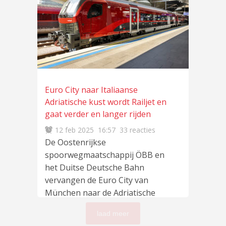
Euro City naar Italiaanse
Adriatische kust wordt Railjet en
gaat verder en langer rijden
12 feb 2025
16:57
33 reacties
De Oostenrijkse
spoorwegmaatschappij ÖBB en
het Duitse Deutsche Bahn
vervangen de Euro City van
München naar de Adriatische
kust in
lees meer
…
laad meer