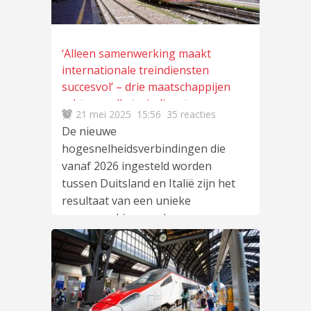
‘Alleen samenwerking maakt
internationale treindiensten
succesvol’ – drie maatschappijen
achter snelle treindiensten
21 mei 2025
15:56
35 reacties
Duitsland – Italië
De nieuwe
hogesnelheidsverbindingen die
vanaf 2026 ingesteld worden
tussen Duitsland en Italië zijn het
resultaat van een unieke
samenwerking van
lees meer
…