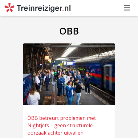
OBB
ÖBB betreurt problemen met
Nightjets – geen structurele
oorzaak achter uitval en