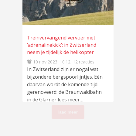
Treinvervangend vervoer met
‘adrenalinekick’: in Zwitserland
neem je tijdelijk de helikopter
10 nov 2023
10:12
12 reacties
In Zwitserland zijn er nogal wat
bijzondere bergspoorlijntjes. Eén
daarvan wordt de komende tijd
gerenoveerd: de Braunwaldbahn
in de Glarner
lees meer
…
laad meer