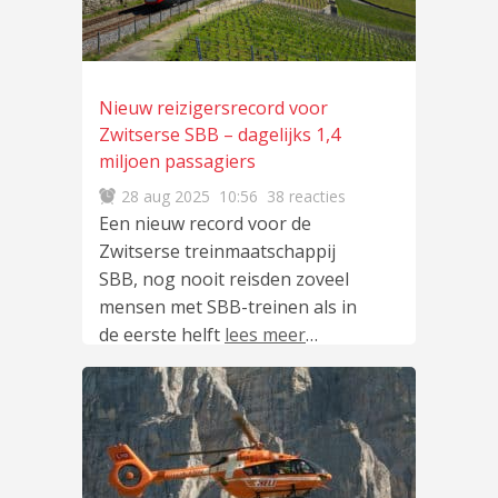
Nieuw reizigersrecord voor
Zwitserse SBB – dagelijks 1,4
miljoen passagiers
28 aug 2025
10:56
38 reacties
Een nieuw record voor de
Zwitserse treinmaatschappij
SBB, nog nooit reisden zoveel
mensen met SBB-treinen als in
de eerste helft
lees meer
…