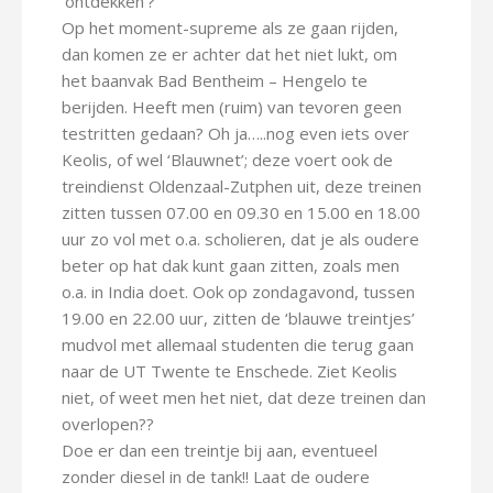
‘ontdekken’?
Op het moment-supreme als ze gaan rijden,
dan komen ze er achter dat het niet lukt, om
het baanvak Bad Bentheim – Hengelo te
berijden. Heeft men (ruim) van tevoren geen
testritten gedaan? Oh ja…..nog even iets over
Keolis, of wel ‘Blauwnet’; deze voert ook de
treindienst Oldenzaal-Zutphen uit, deze treinen
zitten tussen 07.00 en 09.30 en 15.00 en 18.00
uur zo vol met o.a. scholieren, dat je als oudere
beter op hat dak kunt gaan zitten, zoals men
o.a. in India doet. Ook op zondagavond, tussen
19.00 en 22.00 uur, zitten de ‘blauwe treintjes’
mudvol met allemaal studenten die terug gaan
naar de UT Twente te Enschede. Ziet Keolis
niet, of weet men het niet, dat deze treinen dan
overlopen??
Doe er dan een treintje bij aan, eventueel
zonder diesel in de tank!! Laat de oudere