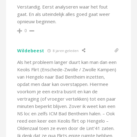
Verstandig. Eerst analyseren waar het fout
gaat. En als uiteindelijk alles goed gaat weer
opnieuw beginnen.
0
Wildebeest
8 jaren geleden
Als het probleem langer duurt kan man dan een
Keolis Flirt (Enschede-Zwolle / Zwolle Kampen)
van Hengelo naar Bad Bentheim inzetten,
opdat men daar kan overstappen. Hiermee
voorkom je een extra busrit en kan de
vertraging (of vroeger vertekken) tot een paar
minuten beperkt blijven. Zover ik weet kan een
NS loc en zelfs ICM Bad Bentheim halen. – Ook
reed een keer een Keolis flirt op Hengelo –
Oldenzaal toen ze even door de Lint’41 zaten.
Ik denk dat ze qua Flirts enige ruimte hebben.