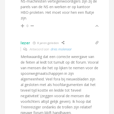
NS-machinisten vertegenwoordigers zijn zij de
parels van de NS en werken er op kantoor
HBO-proleten. Het moet voor hen een fluitje
zijn.
0
lezer
8 jaren geleden
Antwoord aan
dries molenaar
Merkwaardig dat een correcte weergave van
de feiten al leidt tot tumult op dit forum. Vooral
van mensen die het op lijken te nemen voor de
spoorwegmaatschappijen in zijn
algemeenheid. Veel fora bij nieuwsbladen zijn
al gesloten met als hoofdargumenten dat het
teveel tijd kostte en leidde tot ‘teveel
negativiteit’ (zeggen vooral de mensen die
voorlichters altijd gelijk geven). Ik hoop dat
Treinreiziger ondanks de trollen zijn relatief
nieuwe forum blijft handhaven.