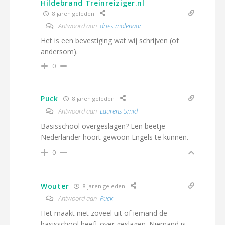
Hildebrand Treinreiziger.nl
8 jaren geleden
Antwoord aan
dries molenaar
Het is een bevestiging wat wij schrijven (of
andersom).
0
Puck
8 jaren geleden
Antwoord aan
Laurens Smid
Basisschool overgeslagen? Een beetje
Nederlander hoort gewoon Engels te kunnen.
0
Wouter
8 jaren geleden
Antwoord aan
Puck
Het maakt niet zoveel uit of iemand de
basisschool heeft over geslagen. Niemand is