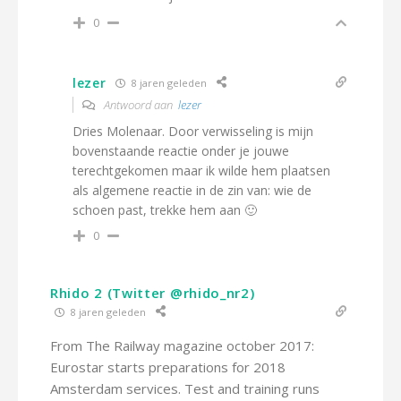
0
lezer
8 jaren geleden
Antwoord aan
lezer
Dries Molenaar. Door verwisseling is mijn
bovenstaande reactie onder je jouwe
terechtgekomen maar ik wilde hem plaatsen
als algemene reactie in de zin van: wie de
schoen past, trekke hem aan 🙂
0
Rhido 2 (Twitter @rhido_nr2)
8 jaren geleden
From The Railway magazine october 2017:
Eurostar starts preparations for 2018
Amsterdam services. Test and training runs