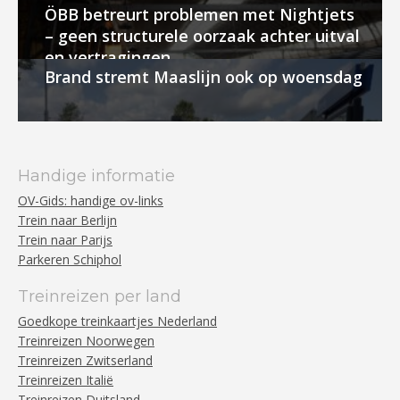
ÖBB betreurt problemen met Nightjets
– geen structurele oorzaak achter uitval
en vertragingen
Brand stremt Maaslijn ook op woensdag
Handige informatie
OV-Gids: handige ov-links
Trein naar Berlijn
Trein naar Parijs
Parkeren Schiphol
Treinreizen per land
Goedkope treinkaartjes Nederland
Treinreizen Noorwegen
Treinreizen Zwitserland
Treinreizen Italië
Treinreizen Duitsland