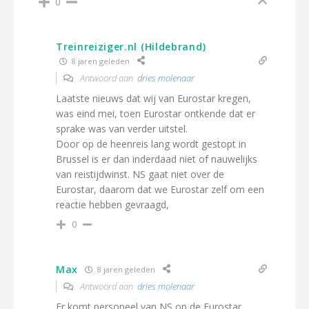
0
Treinreiziger.nl (Hildebrand)
8 jaren geleden
Antwoord aan
dries molenaar
Laatste nieuws dat wij van Eurostar kregen,
was eind mei, toen Eurostar ontkende dat er
sprake was van verder uitstel.
Door op de heenreis lang wordt gestopt in
Brussel is er dan inderdaad niet of nauwelijks
van reistijdwinst. NS gaat niet over de
Eurostar, daarom dat we Eurostar zelf om een
reactie hebben gevraagd,
0
Max
8 jaren geleden
Antwoord aan
dries molenaar
Er komt personeel van NS op de Eurostar