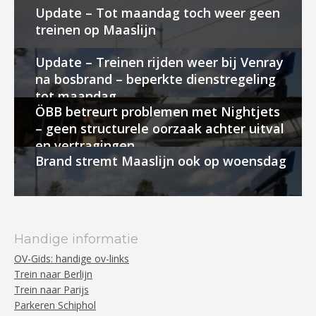
Update – Tot maandag toch weer geen
treinen op Maaslijn
Update – Treinen rijden weer bij Venray
na bosbrand – beperkte dienstregeling
tot maandag
ÖBB betreurt problemen met Nightjets
– geen structurele oorzaak achter uitval
en vertragingen
Brand stremt Maaslijn ook op woensdag
Handige informatie
OV-Gids: handige ov-links
Trein naar Berlijn
Trein naar Parijs
Parkeren Schiphol