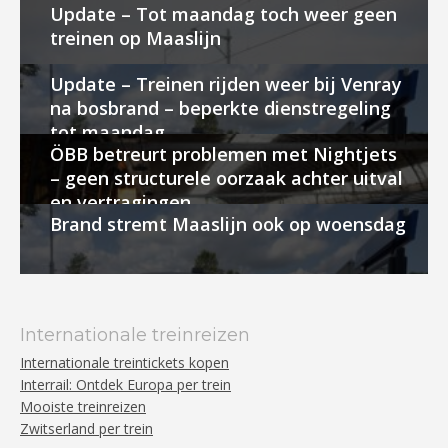
Update – Tot maandag toch weer geen
treinen op Maaslijn
Update – Treinen rijden weer bij Venray
na bosbrand – beperkte dienstregeling
tot maandag
ÖBB betreurt problemen met Nightjets
– geen structurele oorzaak achter uitval
en vertragingen
Brand stremt Maaslijn ook op woensdag
Internationale treinreizen
Internationale treintickets kopen
Interrail: Ontdek Europa per trein
Mooiste treinreizen
Zwitserland per trein