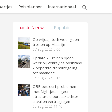
aartjes
Reisplanner
Internationaal
Laatste Nieuws
Populair
Op vrijdag toch weer geen
treinen op Maaslijn
07 aug 2026
5:00
Update – Treinen rijden
weer bij Venray na bosbrand
– beperkte dienstregeling
tot maandag
06 aug 2026
9:13
ÖBB betreurt problemen
met Nightjets – geen
structurele oorzaak achter
uitval en vertragingen
05 aug 2026
11:46