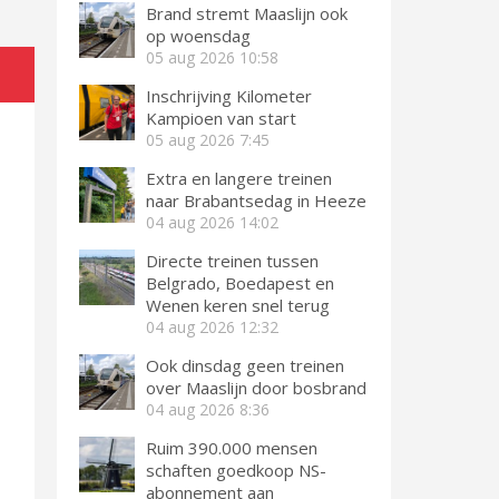
Brand stremt Maaslijn ook
op woensdag
05 aug 2026
10:58
Inschrijving Kilometer
Kampioen van start
05 aug 2026
7:45
Extra en langere treinen
naar Brabantsedag in Heeze
04 aug 2026
14:02
Directe treinen tussen
Belgrado, Boedapest en
Wenen keren snel terug
04 aug 2026
12:32
Ook dinsdag geen treinen
over Maaslijn door bosbrand
04 aug 2026
8:36
Ruim 390.000 mensen
schaften goedkoop NS-
abonnement aan