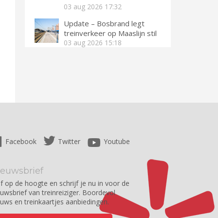
03 aug 2026
17:32
Update – Bosbrand legt
treinverkeer op Maaslijn stil
03 aug 2026
15:18
Facebook
Twitter
Youtube
ieuwsbrief
jf op de hoogte en schrijf je nu in voor de
euwsbrief van treinreiziger. Boordevol
euws en treinkaartjes aanbiedingen.