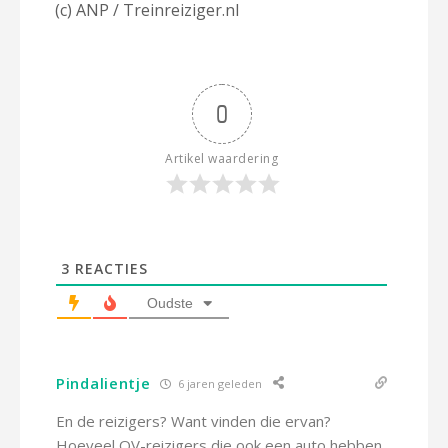
(c) ANP / Treinreiziger.nl
0
Artikel waardering
3
REACTIES
Oudste
Pindalientje
6 jaren geleden
En de reizigers? Want vinden die ervan?
Hoeveel OV-reizigers die ook een auto hebben,