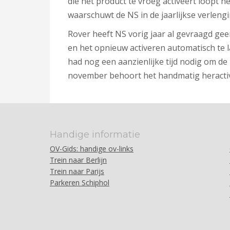
die het product te vroeg activeert loopt h
waarschuwt de NS in de jaarlijkse verlengi
Rover heeft NS vorig jaar al gevraagd gee
en het opnieuw activeren automatisch te l
had nog een aanzienlijke tijd nodig om de
november behoort het handmatig heractive
Handige informatie
OV-Gids: handige ov-links
Trein naar Berlijn
Trein naar Parijs
Parkeren Schiphol