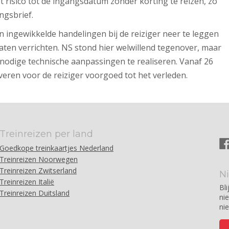
et risico tot de ingangsdatum zonder korting te reizen, zo
ngsbrief.
n ingewikkelde handelingen bij de reiziger neer te leggen
aten verrichten. NS stond hier welwillend tegenover, maar
 nodige technische aanpassingen te realiseren. Vanaf 26
ren voor de reiziger voorgoed tot het verleden.
Treinreizen per land
Goedkope treinkaartjes Nederland
Treinreizen Noorwegen
Treinreizen Zwitserland
N
Treinreizen Italië
Bli
Treinreizen Duitsland
ni
ni