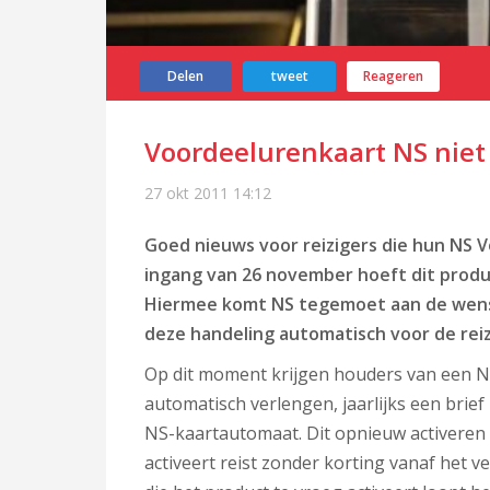
Delen
tweet
Reageren
Voordeelurenkaart NS niet 
27 okt 2011
14:12
Goed nieuws voor reizigers die hun NS
ingang van 26 november hoeft dit produ
Hiermee komt NS tegemoet aan de wens
deze handeling automatisch voor de reiz
Op dit moment krijgen houders van een
automatisch verlengen, jaarlijks een brie
NS-kaartautomaat. Dit opnieuw activeren k
activeert reist zonder korting vanaf het