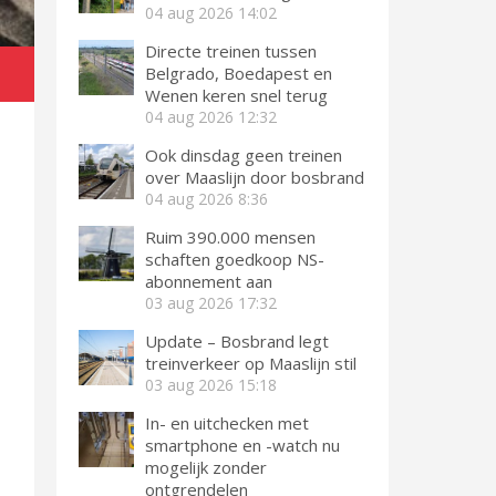
04 aug 2026
14:02
Directe treinen tussen
Belgrado, Boedapest en
Wenen keren snel terug
04 aug 2026
12:32
Ook dinsdag geen treinen
over Maaslijn door bosbrand
04 aug 2026
8:36
Ruim 390.000 mensen
schaften goedkoop NS-
abonnement aan
03 aug 2026
17:32
Update – Bosbrand legt
treinverkeer op Maaslijn stil
03 aug 2026
15:18
In- en uitchecken met
smartphone en -watch nu
mogelijk zonder
ontgrendelen