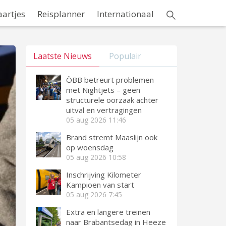
aartjes
Reisplanner
Internationaal
Laatste Nieuws
Populair
ÖBB betreurt problemen
met Nightjets – geen
structurele oorzaak achter
uitval en vertragingen
05 aug 2026
11:46
Brand stremt Maaslijn ook
op woensdag
05 aug 2026
10:58
Inschrijving Kilometer
Kampioen van start
05 aug 2026
7:45
Extra en langere treinen
naar Brabantsedag in Heeze