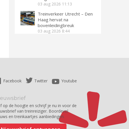
03 aug 2026
11:13
Treinverkeer Utrecht – Den
Haag hervat na
bovenleidingbreuk
03 aug 2026
8:44
Facebook
Twitter
Youtube
ieuwsbrief
jf op de hoogte en schrijf je nu in voor de
euwsbrief van treinreiziger. Boordevol
euws en treinkaartjes aanbiedingen.