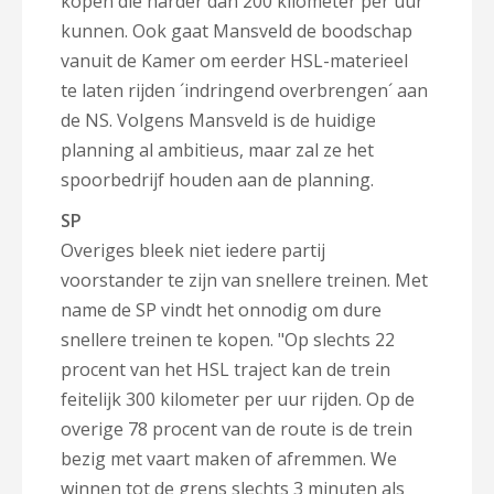
kopen die harder dan 200 kilometer per uur
kunnen.
Ook gaat Mansveld de boodschap
vanuit de Kamer om eerder HSL-materieel
te laten rijden ´indringend overbrengen´ aan
de NS. Volgens Mansveld is de huidige
planning al ambitieus, maar zal ze het
spoorbedrijf houden aan de planning.
SP
Overiges bleek niet iedere partij
voorstander te zijn van snellere treinen. Met
name de SP vindt het onnodig om dure
snellere treinen te kopen.
"Op slechts 22
procent van het HSL traject kan de trein
feitelijk 300 kilometer per uur rijden. Op de
overige 78 procent van de route is de trein
bezig met vaart maken of afremmen. We
winnen tot de grens slechts 3 minuten als