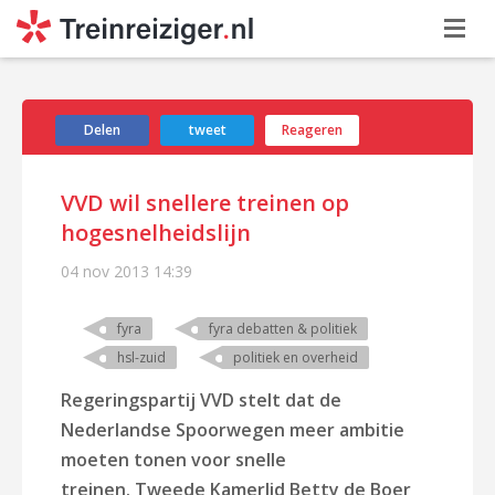
Delen
tweet
Reageren
VVD wil snellere treinen op
hogesnelheidslijn
04 nov 2013
14:39
fyra
fyra debatten & politiek
hsl-zuid
politiek en overheid
Regeringspartij VVD stelt dat de
Nederlandse Spoorwegen meer ambitie
moeten tonen voor snelle
treinen.
Tweede Kamerlid Betty de Boer