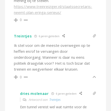
mening bij te stellen.
https://www.treinreiziger.nl/staatssecretaris-
neemt-plan-eringa-serieus/
0
Treintjes
6 jaren geleden
Ik stel voor om de meeste overwegen op te
heffen en/of te vervangen door
onderdoorgang. Wanneer is daar nu eens
politiek draagvlak voor? Het is toch bizar dat
treinen en wegverkeer elkaar kruisen.
0
dries molenaar
6 jaren geleden
Antwoord aan
Treintjes
Een tunnel vereist wel wat ruimte voor de