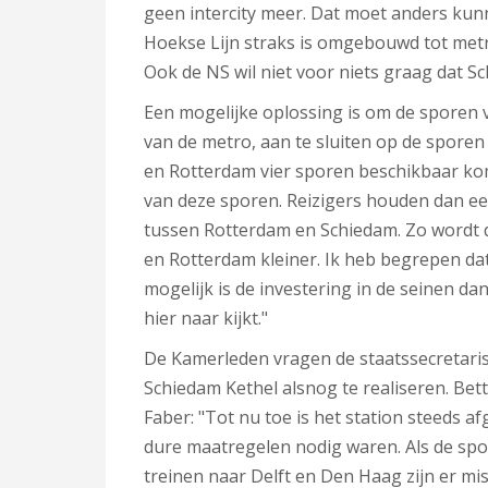
geen intercity meer. Dat moet anders kunn
Hoekse Lijn straks is omgebouwd tot metr
Ook de NS wil niet voor niets graag dat Sch
Een mogelijke oplossing is om de sporen v
van de metro, aan te sluiten op de spore
en Rotterdam vier sporen beschikbaar kom
van deze sporen. Reizigers houden dan een
tussen Rotterdam en Schiedam. Zo wordt d
en Rotterdam kleiner. Ik heb begrepen da
mogelijk is de investering in de seinen da
hier naar kijkt."
De Kamerleden vragen de staatssecretaris
Schiedam Kethel alsnog te realiseren. Betty
Faber: "Tot nu toe is het station steeds a
dure maatregelen nodig waren. Als de sp
treinen naar Delft en Den Haag zijn er mi