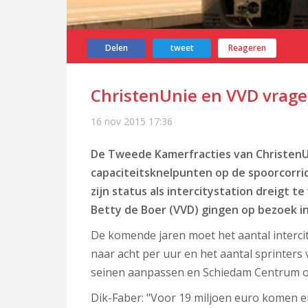
Delen
tweet
Reageren
ChristenUnie en VVD vrage
16 nov 2015
17:36
De Tweede Kamerfracties van ChristenU
capaciteitsknelpunten op de spoorcor
zijn status als intercitystation dreigt t
Betty de Boer (VVD) gingen op bezoek in 
De komende jaren moet het aantal interc
naar acht per uur en het aantal sprinters 
seinen aanpassen en Schiedam Centrum opg
Dik-Faber: "Voor 19 miljoen euro komen e