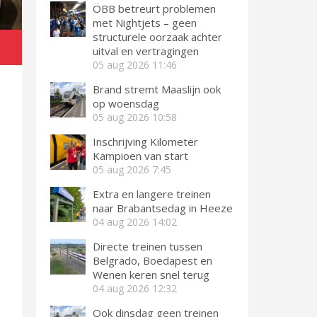
ÖBB betreurt problemen
met Nightjets – geen
structurele oorzaak achter
uitval en vertragingen
05 aug 2026
11:46
Brand stremt Maaslijn ook
op woensdag
05 aug 2026
10:58
Inschrijving Kilometer
Kampioen van start
05 aug 2026
7:45
Extra en langere treinen
naar Brabantsedag in Heeze
04 aug 2026
14:02
Directe treinen tussen
Belgrado, Boedapest en
Wenen keren snel terug
04 aug 2026
12:32
Ook dinsdag geen treinen