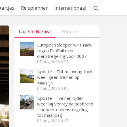
aartjes
Reisplanner
Internationaal
Laatste Nieuws
Populair
European Sleeper wint zaak
tegen ProRail over
dienstregeling voor 2027
07 aug 2026
9:28
Update – Tot maandag toch
weer geen treinen op
Maaslijn
07 aug 2026
5:00
Update – Treinen rijden
weer bij Venray na bosbrand
– beperkte dienstregeling
tot maandag
06 aug 2026
9:13