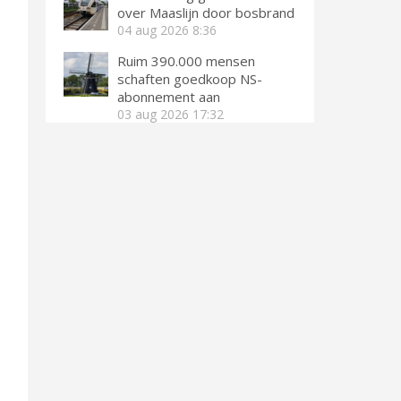
over Maaslijn door bosbrand
04 aug 2026
8:36
Ruim 390.000 mensen
schaften goedkoop NS-
abonnement aan
03 aug 2026
17:32