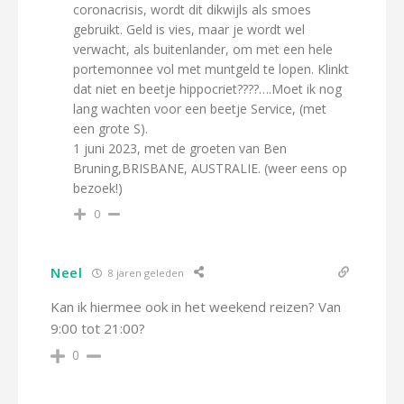
coronacrisis, wordt dit dikwijls als smoes
gebruikt. Geld is vies, maar je wordt wel
verwacht, als buitenlander, om met een hele
portemonnee vol met muntgeld te lopen. Klinkt
dat niet en beetje hippocriet????….Moet ik nog
lang wachten voor een beetje Service, (met
een grote S).
1 juni 2023, met de groeten van Ben
Bruning,BRISBANE, AUSTRALIE. (weer eens op
bezoek!)
0
Neel
8 jaren geleden
Kan ik hiermee ook in het weekend reizen? Van
9:00 tot 21:00?
0