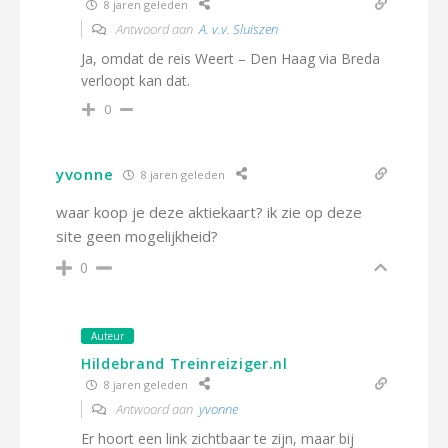
8 jaren geleden
Antwoord aan
A. v.v. Sluiszen
Ja, omdat de reis Weert – Den Haag via Breda
verloopt kan dat.
0
yvonne
8 jaren geleden
waar koop je deze aktiekaart? ik zie op deze
site geen mogelijkheid?
0
Auteur
Hildebrand Treinreiziger.nl
8 jaren geleden
Antwoord aan
yvonne
Er hoort een link zichtbaar te zijn, maar bij