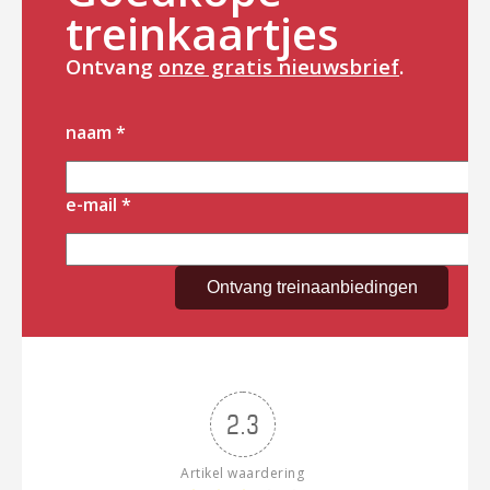
treinkaartjes
Ontvang
onze gratis nieuwsbrief
.
naam
*
e-mail
*
2.3
Artikel waardering