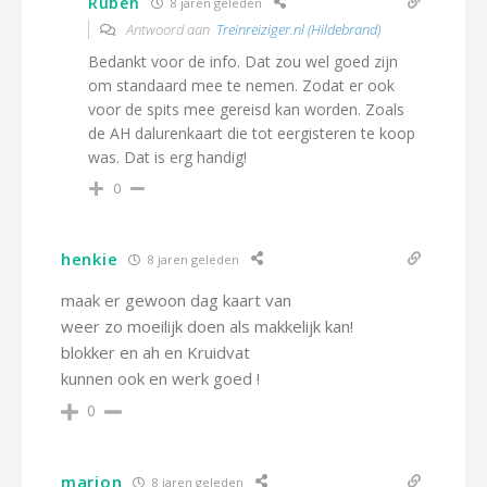
Ruben
8 jaren geleden
Antwoord aan
Treinreiziger.nl (Hildebrand)
Bedankt voor de info. Dat zou wel goed zijn
om standaard mee te nemen. Zodat er ook
voor de spits mee gereisd kan worden. Zoals
de AH dalurenkaart die tot eergisteren te koop
was. Dat is erg handig!
0
henkie
8 jaren geleden
maak er gewoon dag kaart van
weer zo moeilijk doen als makkelijk kan!
blokker en ah en Kruidvat
kunnen ook en werk goed !
0
marion
8 jaren geleden