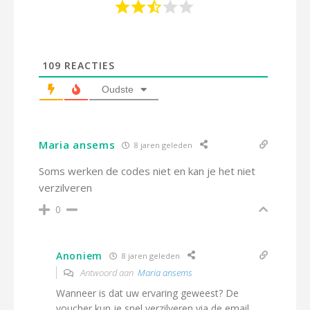
109
REACTIES
Oudste
Maria ansems
8 jaren geleden
Soms werken de codes niet en kan je het niet
verzilveren
0
Anoniem
8 jaren geleden
Antwoord aan
Maria ansems
Wanneer is dat uw ervaring geweest? De
voucher kun je snel verzilveren via de email.