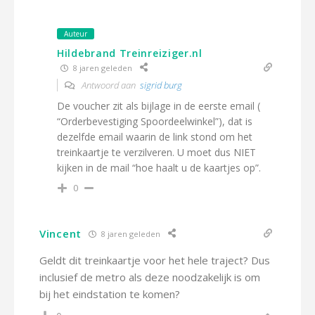
Auteur
Hildebrand Treinreiziger.nl
8 jaren geleden
Antwoord aan
sigrid burg
De voucher zit als bijlage in de eerste email (
“Orderbevestiging Spoordeelwinkel”), dat is
dezelfde email waarin de link stond om het
treinkaartje te verzilveren. U moet dus NIET
kijken in de mail “hoe haalt u de kaartjes op”.
0
Vincent
8 jaren geleden
Geldt dit treinkaartje voor het hele traject? Dus
inclusief de metro als deze noodzakelijk is om
bij het eindstation te komen?