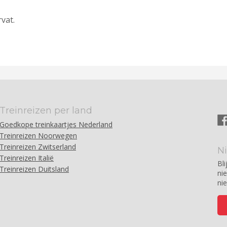
vat.
Treinreizen per land
Goedkope treinkaartjes Nederland
Treinreizen Noorwegen
Treinreizen Zwitserland
N
Treinreizen Italië
Bli
Treinreizen Duitsland
ni
ni