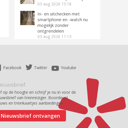
03 aug 2026
15:18
In- en uitchecken met
smartphone en -watch nu
mogelijk zonder
ontgrendelen
03 aug 2026
11:13
Facebook
Twitter
Youtube
ieuwsbrief
jf op de hoogte en schrijf je nu in voor de
euwsbrief van treinreiziger. Boordevol
euws en treinkaartjes aanbiedingen.
Nieuwsbrief ontvangen