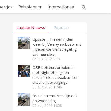
aartjes
Reisplanner
Internationaal
Laatste Nieuws
Populair
Update – Treinen rijden
weer bij Venray na bosbrand
– beperkte dienstregeling
tot maandag
06 aug 2026
9:13
ÖBB betreurt problemen
met Nightjets – geen
structurele oorzaak achter
uitval en vertragingen
05 aug 2026
11:46
Brand stremt Maaslijn ook
op woensdag
05 aug 2026
10:58