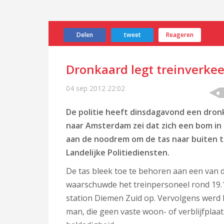
Delen
tweet
Reageren
Dronkaard legt treinverke
04 sep 2012
22:02
De politie heeft dinsdagavond een dro
naar
Amsterdam
zei dat zich een bom in
aan de noodrem om de tas naar buiten 
Landelijke Politiediensten.
De tas bleek toe te behoren aan een van
waarschuwde het treinpersoneel rond 19.
station Diemen Zuid op. Vervolgens wer
man, die geen vaste woon- of verblijfpla