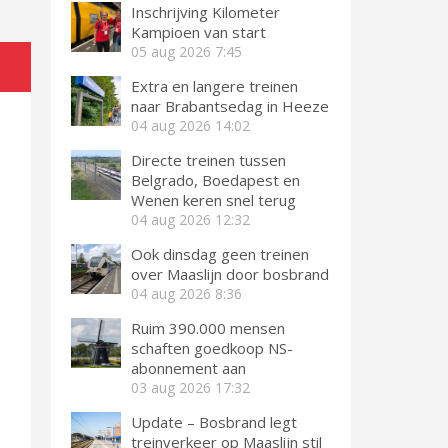
Inschrijving Kilometer
Kampioen van start
05 aug 2026
7:45
Extra en langere treinen
naar Brabantsedag in Heeze
04 aug 2026
14:02
Directe treinen tussen
Belgrado, Boedapest en
Wenen keren snel terug
04 aug 2026
12:32
Ook dinsdag geen treinen
over Maaslijn door bosbrand
04 aug 2026
8:36
Ruim 390.000 mensen
schaften goedkoop NS-
abonnement aan
03 aug 2026
17:32
Update – Bosbrand legt
treinverkeer op Maaslijn stil