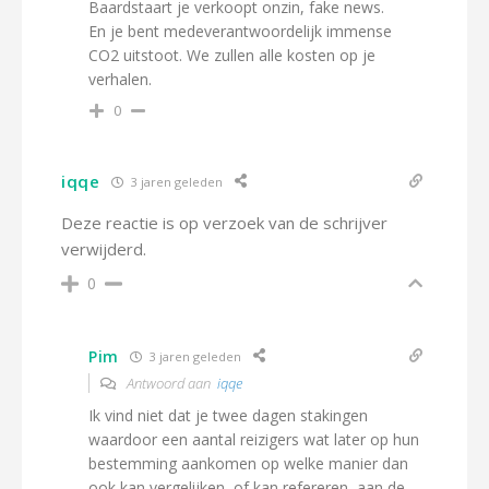
Baardstaart je verkoopt onzin, fake news.
En je bent medeverantwoordelijk immense
CO2 uitstoot. We zullen alle kosten op je
verhalen.
0
iqqe
3 jaren geleden
Deze reactie is op verzoek van de schrijver
verwijderd.
0
Pim
3 jaren geleden
Antwoord aan
iqqe
Ik vind niet dat je twee dagen stakingen
waardoor een aantal reizigers wat later op hun
bestemming aankomen op welke manier dan
ook kan vergelijken, of kan refereren, aan de