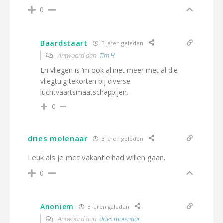
0
Baardstaart
3 jaren geleden
Antwoord aan
Tim H
En vliegen is ‘m ook al niet meer met al die
vliegtuig tekorten bij diverse
luchtvaartsmaatschappijen.
0
dries molenaar
3 jaren geleden
Leuk als je met vakantie had willen gaan.
0
Anoniem
3 jaren geleden
Antwoord aan
dries molenaar