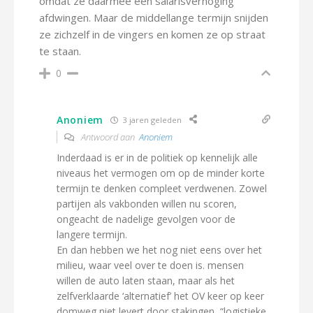
omdat ze daarmee een salarisverhoging
afdwingen. Maar de middellange termijn snijden
ze zichzelf in de vingers en komen ze op straat
te staan.
0
Anoniem
3 jaren geleden
Antwoord aan
Anoniem
Inderdaad is er in de politiek op kennelijk alle
niveaus het vermogen om op de minder korte
termijn te denken compleet verdwenen. Zowel
partijen als vakbonden willen nu scoren,
ongeacht de nadelige gevolgen voor de
langere termijn.
En dan hebben we het nog niet eens over het
milieu, waar veel over te doen is. mensen
willen de auto laten staan, maar als het
zelfverklaarde ‘alternatief’ het OV keer op keer
domweg niet levert door stakingen, “logistieke