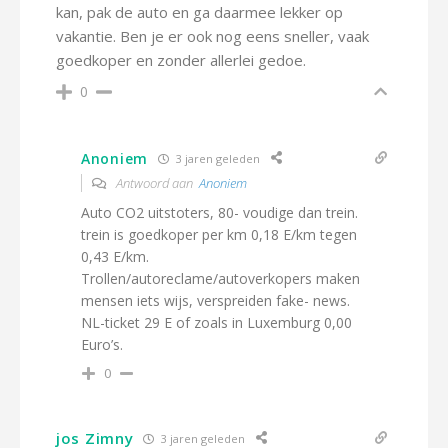
kan, pak de auto en ga daarmee lekker op
vakantie. Ben je er ook nog eens sneller, vaak
goedkoper en zonder allerlei gedoe.
0
Anoniem
3 jaren geleden
Antwoord aan
Anoniem
Auto CO2 uitstoters, 80- voudige dan trein.
trein is goedkoper per km 0,18 E/km tegen
0,43 E/km.
Trollen/autoreclame/autoverkopers maken
mensen iets wijs, verspreiden fake- news.
NL-ticket 29 E of zoals in Luxemburg 0,00
Euro’s.
0
jos Zimny
3 jaren geleden