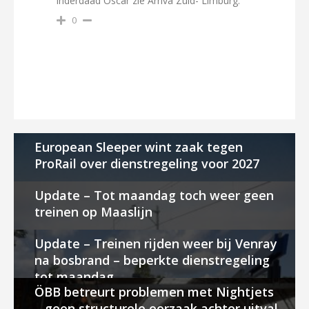
Inderdaad Oscar zie Arriva Zuid- Limburg.
0
European Sleeper wint zaak tegen
ProRail over dienstregeling voor 2027
Update – Tot maandag toch weer geen
treinen op Maaslijn
Update – Treinen rijden weer bij Venray
na bosbrand – beperkte dienstregeling
tot maandag
ÖBB betreurt problemen met Nightjets
– geen structurele oorzaak achter uitval