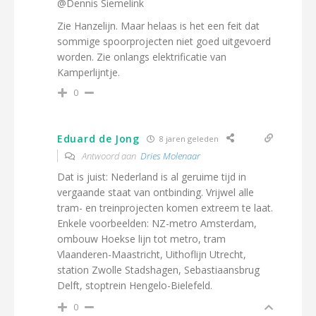
@Dennis Siemelink
Zie Hanzelijn. Maar helaas is het een feit dat
sommige spoorprojecten niet goed uitgevoerd
worden. Zie onlangs elektrificatie van
Kamperlijntje.
0
Eduard de Jong
8 jaren geleden
Antwoord aan
Dries Molenaar
Dat is juist: Nederland is al geruime tijd in
vergaande staat van ontbinding. Vrijwel alle
tram- en treinprojecten komen extreem te laat.
Enkele voorbeelden: NZ-metro Amsterdam,
ombouw Hoekse lijn tot metro, tram
Vlaanderen-Maastricht, Uithoflijn Utrecht,
station Zwolle Stadshagen, Sebastiaansbrug
Delft, stoptrein Hengelo-Bielefeld.
0