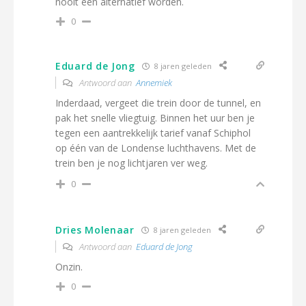
nooit een alternatief worden.
0
Eduard de Jong
8 jaren geleden
Antwoord aan
Annemiek
Inderdaad, vergeet die trein door de tunnel, en
pak het snelle vliegtuig. Binnen het uur ben je
tegen een aantrekkelijk tarief vanaf Schiphol
op één van de Londense luchthavens. Met de
trein ben je nog lichtjaren ver weg.
0
Dries Molenaar
8 jaren geleden
Antwoord aan
Eduard de Jong
Onzin.
0