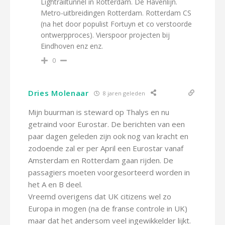
Lightrailtunnel in Rotterdam. De Havenlijn.
Metro-uitbreidingen Rotterdam. Rotterdam CS
(na het door populist Fortuyn et co verstoorde
ontwerpproces). Vierspoor projecten bij
Eindhoven enz enz.
0
Dries Molenaar
8 jaren geleden
Mijn buurman is steward op Thalys en nu
getraind voor Eurostar. De berichten van een
paar dagen geleden zijn ook nog van kracht en
zodoende zal er per April een Eurostar vanaf
Amsterdam en Rotterdam gaan rijden. De
passagiers moeten voorgesorteerd worden in
het A en B deel.
Vreemd overigens dat UK citizens wel zo
Europa in mogen (na de franse controle in UK)
maar dat het andersom veel ingewikkelder lijkt.