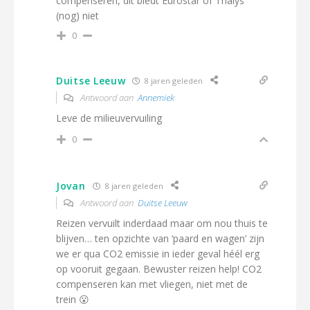
compenseren, dit biedt Eurostar of Thalys
(nog) niet
0
Duitse Leeuw
8 jaren geleden
Antwoord aan
Annemiek
Leve de milieuvervuiling
0
Jovan
8 jaren geleden
Antwoord aan
Duitse Leeuw
Reizen vervuilt inderdaad maar om nou thuis te
blijven… ten opzichte van ‘paard en wagen’ zijn
we er qua CO2 emissie in ieder geval héél erg
op vooruit gegaan. Bewuster reizen help! CO2
compenseren kan met vliegen, niet met de
trein 😮