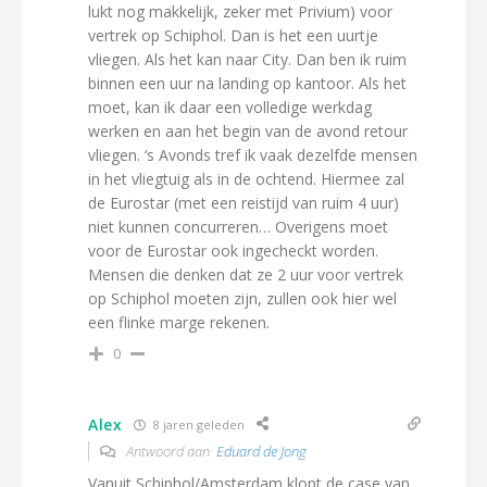
lukt nog makkelijk, zeker met Privium) voor
vertrek op Schiphol. Dan is het een uurtje
vliegen. Als het kan naar City. Dan ben ik ruim
binnen een uur na landing op kantoor. Als het
moet, kan ik daar een volledige werkdag
werken en aan het begin van de avond retour
vliegen. ‘s Avonds tref ik vaak dezelfde mensen
in het vliegtuig als in de ochtend. Hiermee zal
de Eurostar (met een reistijd van ruim 4 uur)
niet kunnen concurreren… Overigens moet
voor de Eurostar ook ingecheckt worden.
Mensen die denken dat ze 2 uur voor vertrek
op Schiphol moeten zijn, zullen ook hier wel
een flinke marge rekenen.
0
Alex
8 jaren geleden
Antwoord aan
Eduard de Jong
Vanuit Schiphol/Amsterdam klopt de case van