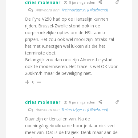
dries molenaar
8 jaren geleden
Antwoord aan
Treinreiziger.nl (Hildebrand)
De Fyra V250 had op de Hanzelijn kunnen
rijden. Brussel-Zwolle stond ook in de
oorpsronkelijke opties om de HSL aan te
prijzen. Het zou ook wel mooi zijn. Straks zal
het met ICnextgen wel lukken als die het
tenminste doet.
Belangrijk zou dan ook zijn Almere-Lelystad
ook te moderniseren. Het tracé is wel OK voor
200km/h maar de beveiliging niet.
0
dries molenaar
8 jaren geleden
Antwoord aan
Treinreiziger.nl (Hildebrand)
Daar zijn er tientallen van. Na de
opening/ingebruikname hoor je daar niet veel
meer van. Dat is de tragiek. Denk maar aan de