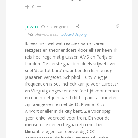
0
Jovan
8 jaren geleden
Antwoord aan
Eduard de Jong
Ik lees hier wel wat reacties van ervaren
reizigers en theorieridders door elkaar heen. Ik
reis heel regelmatig tussen AMS en Parijs en
Londen. De eerste gaat inmiddels vrijwel even
snel ‘deur tot buro’ maar Londen kan je nog
jaaaaren vergeten. Schiphol – City vlieg je
frequent en is 50’. Incheck kan je voor Eurostar
en Vliegtuig ongeveer dezelfde tijd voor nemen
en dan moet je maar dicht bij pancras moeten
zijn aangezien je met de DLR vanaf City
AirPort sneller in de city bent. Zie voorlopig
geen enkel voordeel voor trein. En voor de
mensen die net zo begaan zijn met het
klimaat: vliegen kan eenvoudig CO2