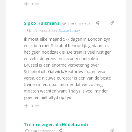
0
Sipko Huismans
8 jaren geleden
Antwoord aan
Duitse Leeuw
Ik moet elke maand 5-7 dagen in London zyn
en ik ben met Schiphol behoorlijk gedaan als
het geen noodzaak is. De trein is veel rustiger
en zelfs de grens en security controle in
Brussel is een enorme verbetering over
Schiphol uit, Gatwick/Heathrow in,.. en visa
versa. de nieuwe eurostar is een van de beste
treinen in europa. jammer dat we zo lang
moeten wachten want Thalys is veel minder
goed en niet altyd op tyd.
0
Treinreiziger.nl (Hildebrand)
8 jaren geleden