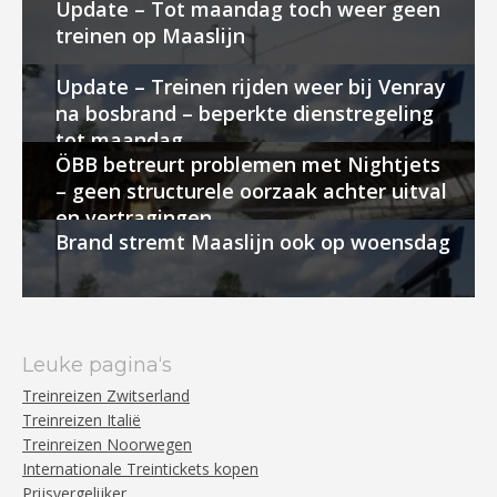
Update – Tot maandag toch weer geen
treinen op Maaslijn
Update – Treinen rijden weer bij Venray
na bosbrand – beperkte dienstregeling
tot maandag
ÖBB betreurt problemen met Nightjets
– geen structurele oorzaak achter uitval
en vertragingen
Brand stremt Maaslijn ook op woensdag
Leuke pagina‘s
Treinreizen Zwitserland
Treinreizen Italië
Treinreizen Noorwegen
Internationale Treintickets kopen
Prijsvergelijker