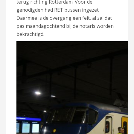
terug richting Rotterdam. Voor de
genodigden had RET bussen ingezet.
Daarmee is de overgang een feit, al zal dat
pas maandagochtend bij de notaris worden
bekrachtigd.