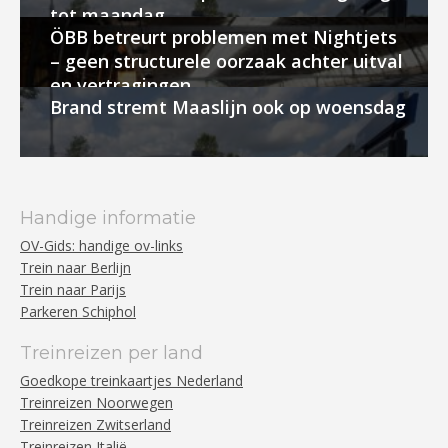
tot maandag
ÖBB betreurt problemen met Nightjets
– geen structurele oorzaak achter uitval
en vertragingen
Brand stremt Maaslijn ook op woensdag
Handige informatie
OV-Gids: handige ov-links
Trein naar Berlijn
Trein naar Parijs
Parkeren Schiphol
Treinreizen per land
Goedkope treinkaartjes Nederland
Treinreizen Noorwegen
Treinreizen Zwitserland
Treinreizen Italië