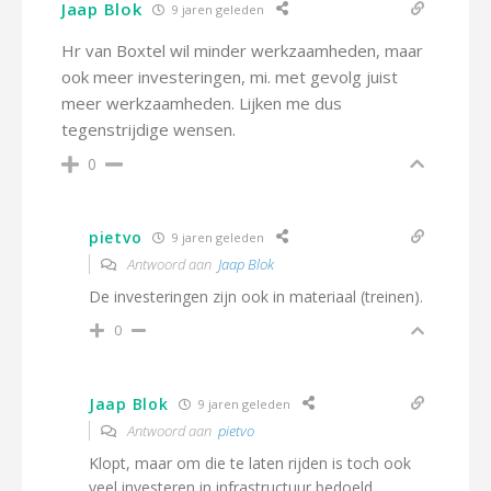
Jaap Blok
9 jaren geleden
Hr van Boxtel wil minder werkzaamheden, maar
ook meer investeringen, mi. met gevolg juist
meer werkzaamheden. Lijken me dus
tegenstrijdige wensen.
0
pietvo
9 jaren geleden
Antwoord aan
Jaap Blok
De investeringen zijn ook in materiaal (treinen).
0
Jaap Blok
9 jaren geleden
Antwoord aan
pietvo
Klopt, maar om die te laten rijden is toch ook
veel investeren in infrastructuur bedoeld