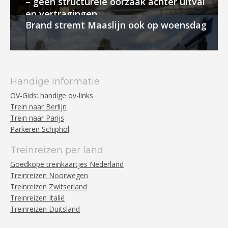
– geen structurele oorzaak achter uitval
en vertragingen
Brand stremt Maaslijn ook op woensdag
Handige informatie
OV-Gids: handige ov-links
Trein naar Berlijn
Trein naar Parijs
Parkeren Schiphol
Treinreizen per land
Goedkope treinkaartjes Nederland
Treinreizen Noorwegen
Treinreizen Zwitserland
Treinreizen Italië
Treinreizen Duitsland