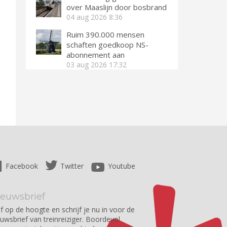
over Maaslijn door bosbrand
04 aug 2026
8:36
Ruim 390.000 mensen
schaften goedkoop NS-
abonnement aan
03 aug 2026
17:32
Facebook
Twitter
Youtube
ieuwsbrief
jf op de hoogte en schrijf je nu in voor de
euwsbrief van treinreiziger. Boordevol