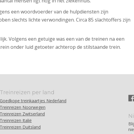
aantal mensen ligt nog in het ziekenhuis.
lgens een woordvoerder van de hulpdiensten zijn
en slechts lichte verwondingen. Circa 85 slachtoffers zijn
ijk. Volgens een getuige was een van de treinen na een
ein onder luid getoeter achterop de stilstaande trein.
Treinreizen per land
Goedkope treinkaartjes Nederland
Treinreizen Noorwegen
Treinreizen Zwitserland
N
Treinreizen Italië
Bli
Treinreizen Duitsland
ni