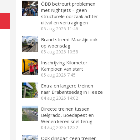
ÖBB betreurt problemen
met Nightjets – geen
structurele oorzaak achter
uitval en vertragingen
05 aug 2026
11:46
Brand stremt Maaslijn ook
op woensdag
05 aug 2026
10:58
Inschrijving Kilometer
Kampioen van start
05 aug 2026
7:45
Extra en langere treinen
naar Brabantsedag in Heeze
04 aug 2026
14:02
Directe treinen tussen
Belgrado, Boedapest en
Wenen keren snel terug
04 aug 2026
12:32
Ook dinsdag geen treinen