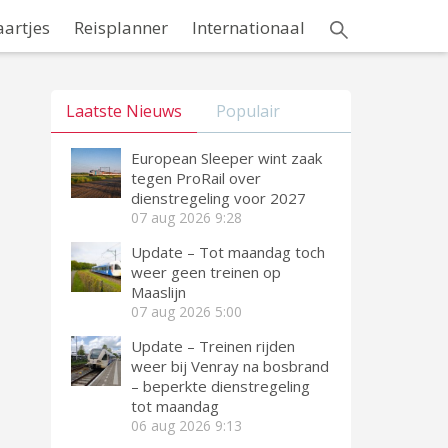
aartjes
Reisplanner
Internationaal
Laatste Nieuws
Populair
European Sleeper wint zaak
tegen ProRail over
dienstregeling voor 2027
07 aug 2026
9:28
Update – Tot maandag toch
weer geen treinen op
Maaslijn
07 aug 2026
5:00
Update – Treinen rijden
weer bij Venray na bosbrand
– beperkte dienstregeling
tot maandag
06 aug 2026
9:13