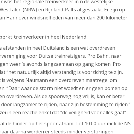
was het regionale treinverkeer in n de westelijke
stfalen (NRW) en Rijnland-Palts al gestaakt. Er zijn op
van Hannover windsnelheden van meer dan 200 kilometer
perkt treinverkeer in heel Nederland
e afstanden in heel Duitsland is een wat overdreven
vereniging voor Duitse treinreizigers, Pro Bahn, naar
wegen weer ‘s avonds langzaamaan op gang komen. Pro
“het natuurlijk altijd verstandig is voorzichtig te zijn,
Het is volgens Naumann een overdreven maatregel om
ren. “Daar waar de storm niet woedt en er geen bomen op
nen overdreven. Als de spoorweg nog vrij is, kan er beter
oor langzamer te rijden, naar zijn bestemming te rijden.”
in een reactie enkel dat “de veiligheid voor alles gaat”.
dat de hinder op het spoor afnam. Tot 10:00 uur meldde NS
 maar daarna werden er steeds minder verstoringen