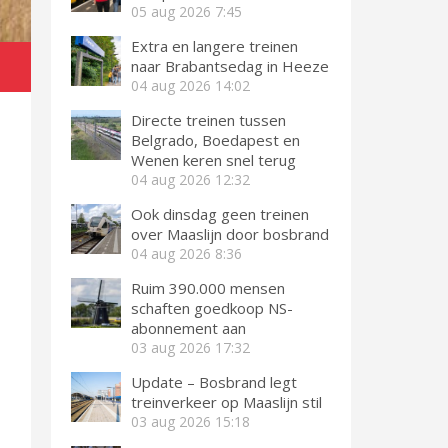
05 aug 2026
7:45
Extra en langere treinen
naar Brabantsedag in Heeze
04 aug 2026
14:02
Directe treinen tussen
Belgrado, Boedapest en
Wenen keren snel terug
04 aug 2026
12:32
Ook dinsdag geen treinen
over Maaslijn door bosbrand
04 aug 2026
8:36
Ruim 390.000 mensen
schaften goedkoop NS-
abonnement aan
03 aug 2026
17:32
Update – Bosbrand legt
treinverkeer op Maaslijn stil
03 aug 2026
15:18