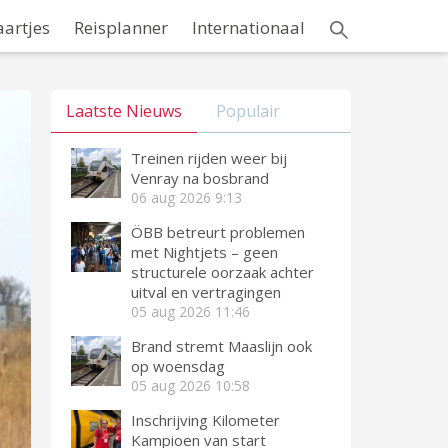
aartjes
Reisplanner
Internationaal
Laatste Nieuws
Populair
Treinen rijden weer bij
Venray na bosbrand
06 aug 2026
9:13
ÖBB betreurt problemen
met Nightjets – geen
structurele oorzaak achter
uitval en vertragingen
05 aug 2026
11:46
Brand stremt Maaslijn ook
op woensdag
05 aug 2026
10:58
Inschrijving Kilometer
Kampioen van start