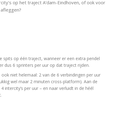
rcity’s op het traject A’dam-Eindhoven, of ook voor
t afleggen?
de spits op één traject, wanneer er een extra pendel
 dus 6 sprinters per uur op dat traject rijden.
s ook niet helemaal: 2 van de 6 verbindingen per uur
lukkig wel maar 2 minuten cross-platform). Aan de
 intercity’s per uur – en naar verluidt in de héél
.