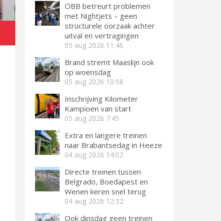
ÖBB betreurt problemen
met Nightjets – geen
structurele oorzaak achter
uitval en vertragingen
05 aug 2026
11:46
Brand stremt Maaslijn ook
op woensdag
05 aug 2026
10:58
Inschrijving Kilometer
Kampioen van start
05 aug 2026
7:45
Extra en langere treinen
naar Brabantsedag in Heeze
04 aug 2026
14:02
Directe treinen tussen
Belgrado, Boedapest en
Wenen keren snel terug
04 aug 2026
12:32
Ook dinsdag geen treinen