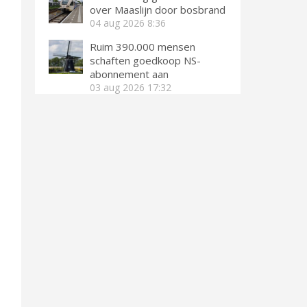
over Maaslijn door bosbrand
04 aug 2026
8:36
Ruim 390.000 mensen
schaften goedkoop NS-
abonnement aan
03 aug 2026
17:32