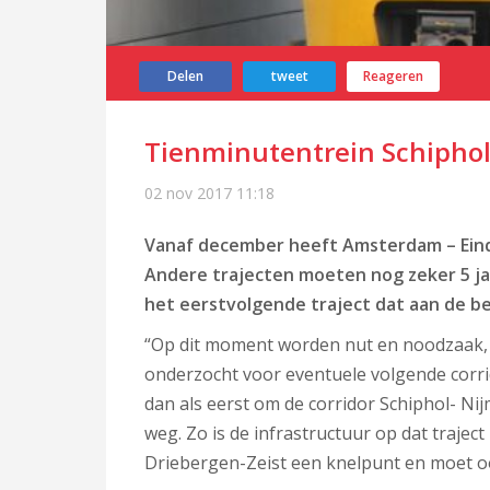
Delen
tweet
Reageren
Tienminutentrein Schiphol 
02 nov 2017
11:18
Vanaf december heeft Amsterdam – Eind
Andere trajecten moeten nog zeker 5 jaa
het eerstvolgende traject dat aan de b
“Op dit moment worden nut en noodzaak,
onderzocht voor eventuele volgende corri
dan als eerst om de corridor Schiphol- Ni
weg. Zo is de infrastructuur op dat trajec
Driebergen-Zeist een knelpunt en moet ook