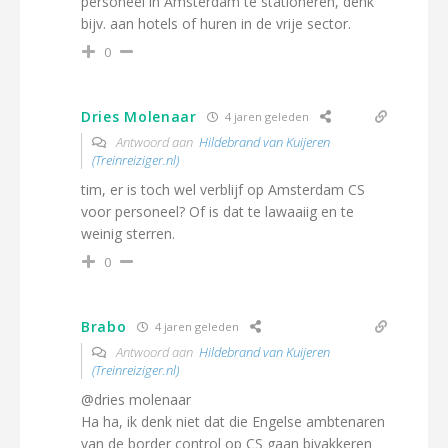
personeel in Amsterdam te stationeren, denk
bijv. aan hotels of huren in de vrije sector.
0
Dries Molenaar
4 jaren geleden
Antwoord aan
Hildebrand van Kuijeren
(Treinreiziger.nl)
tim, er is toch wel verblijf op Amsterdam CS
voor personeel? Of is dat te lawaaiig en te
weinig sterren.
0
Brabo
4 jaren geleden
Antwoord aan
Hildebrand van Kuijeren
(Treinreiziger.nl)
@dries molenaar
Ha ha, ik denk niet dat die Engelse ambtenaren
van de border control op CS gaan bivakkeren