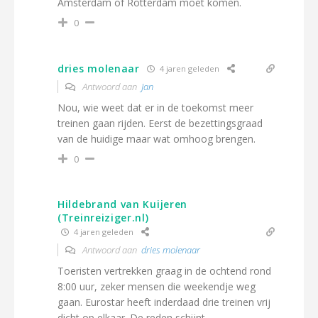
Amsterdam of Rotterdam moet komen.
0
dries molenaar
4 jaren geleden
Antwoord aan
Jan
Nou, wie weet dat er in de toekomst meer
treinen gaan rijden. Eerst de bezettingsgraad
van de huidige maar wat omhoog brengen.
0
Hildebrand van Kuijeren
(Treinreiziger.nl)
4 jaren geleden
Antwoord aan
dries molenaar
Toeristen vertrekken graag in de ochtend rond
8:00 uur, zeker mensen die weekendje weg
gaan. Eurostar heeft inderdaad drie treinen vrij
dicht op elkaar. De reden schijnt