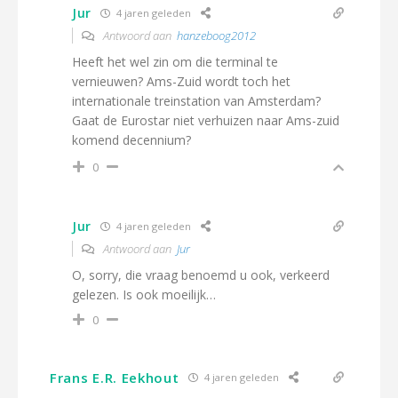
Jur
4 jaren geleden
Antwoord aan
hanzeboog2012
Heeft het wel zin om die terminal te
vernieuwen? Ams-Zuid wordt toch het
internationale treinstation van Amsterdam?
Gaat de Eurostar niet verhuizen naar Ams-zuid
komend decennium?
0
Jur
4 jaren geleden
Antwoord aan
Jur
O, sorry, die vraag benoemd u ook, verkeerd
gelezen. Is ook moeilijk…
0
Frans E.R. Eekhout
4 jaren geleden