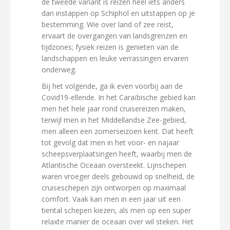
de tweede variant is reizen heel iets anders
dan instappen op Schiphol en uitstappen op je
bestemming. Wie over land of zee reist,
ervaart de overgangen van landsgrenzen en
tijdzones; fysiek reizen is genieten van de
landschappen en leuke verrassingen ervaren
onderweg.
Bij het volgende, ga ik even voorbij aan de
Covid19-ellende. In het Caraïbische gebied kan
men het hele jaar rond cruisereizen maken,
terwijl men in het Middellandse Zee-gebied,
men alleen een zomerseizoen kent. Dat heeft
tot gevolg dat men in het voor- en najaar
scheepsverplaatsingen heeft, waarbij men de
Atlantische Oceaan oversteekt. Lijnschepen
waren vroeger deels gebouwd op snelheid, de
cruiseschepen zijn ontworpen op maximaal
comfort. Vaak kan men in een jaar uit een
tiental schepen kiezen, als men op een super
relaxte manier de oceaan over wil steken. Het