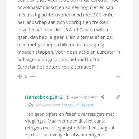
onvolmaakt misschien zo gek nog niet en kan
men rustig achteroverleunend met 300 km?u
het landschap aan zich voorbij zien trekken.
Je zult maar naar de U.S.A. of Canada willen
gaan, dan heb je geen trein alternatief en zal
men met geknepen billen in een vliegtuig
moeten stappen. Voor deze actie en Eurostar in
het algemeen geldt dus het motto: “de
Eurostar het betere reis alternatief”.
0
Hanzeboog2012
4 jaren geleden
Antwoord aan
Frans E.R. Eekhout
Heb geen cijfers en feiten over reizigers met
vliegangst. Maar vermoed dat het aantal
reizigers met vliegangst relatief héél laag zal
zijn t.o.v. de overige luchtvaartreizigers.