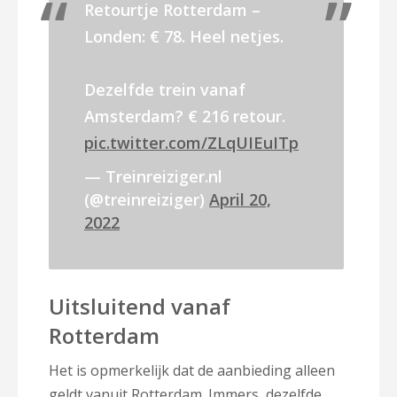
Retourtje Rotterdam –
Londen: € 78. Heel netjes.
Dezelfde trein vanaf
Amsterdam? € 216 retour.
pic.twitter.com/ZLqUIEuITp
— Treinreiziger.nl
(@treinreiziger)
April 20,
2022
Uitsluitend vanaf
Rotterdam
Het is opmerkelijk dat de aanbieding alleen
geldt vanuit Rotterdam. Immers, dezelfde