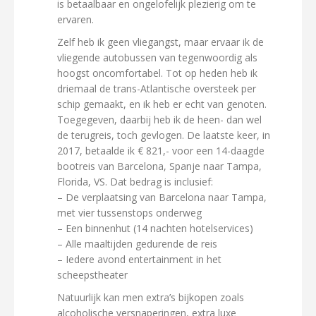
is betaalbaar en ongelofelijk plezierig om te
ervaren.
Zelf heb ik geen vliegangst, maar ervaar ik de
vliegende autobussen van tegenwoordig als
hoogst oncomfortabel. Tot op heden heb ik
driemaal de trans-Atlantische oversteek per
schip gemaakt, en ik heb er echt van genoten.
Toegegeven, daarbij heb ik de heen- dan wel
de terugreis, toch gevlogen. De laatste keer, in
2017, betaalde ik € 821,- voor een 14-daagde
bootreis van Barcelona, Spanje naar Tampa,
Florida, VS. Dat bedrag is inclusief:
– De verplaatsing van Barcelona naar Tampa,
met vier tussenstops onderweg
– Een binnenhut (14 nachten hotelservices)
– Alle maaltijden gedurende de reis
– Iedere avond entertainment in het
scheepstheater
Natuurlijk kan men extra’s bijkopen zoals
alcoholische versnaperingen, extra luxe