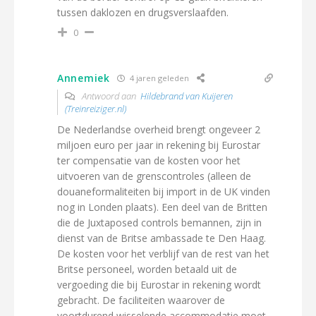
tussen daklozen en drugsverslaafden.
0
Annemiek
4 jaren geleden
Antwoord aan
Hildebrand van Kuijeren
(Treinreiziger.nl)
De Nederlandse overheid brengt ongeveer 2
miljoen euro per jaar in rekening bij Eurostar
ter compensatie van de kosten voor het
uitvoeren van de grenscontroles (alleen de
douaneformaliteiten bij import in de UK vinden
nog in Londen plaats). Een deel van de Britten
die de Juxtaposed controls bemannen, zijn in
dienst van de Britse ambassade te Den Haag.
De kosten voor het verblijf van de rest van het
Britse personeel, worden betaald uit de
vergoeding die bij Eurostar in rekening wordt
gebracht. De faciliteiten waarover de
voortdurend wisselende accommodatie moet