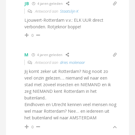
JB
4 jaren geleden
Antwoord aan
Staatslijn K
Ljouwert-Rotterdam v.v.: ELK UUR direct
verbonden. Rotjeknor boppe!
0
M
4 jaren geleden
Antwoord aan
dries molenaar
Jij komt zeker uit Rotterdam? Nog nooit zo
veel onzin gelezen…. niemand wil naar een
stad met zoveel insecten en NIEMAND en ik
zeg NIEMAND kent Rotterdam in het
buitenland..
Eindhoven en Utrecht kennen veel mensen nog
wel maar Rotterdam? Nee… en iedereen uit
het buitenland wil naar AMSTERDAM
0