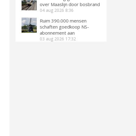
over Maaslijn door bosbrand
04 aug 2026
8:36
Ruim 390.000 mensen
schaften goedkoop NS-
abonnement aan
03 aug 2026
17:32