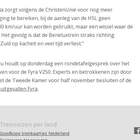
eda zorgt volgens de ChristenUnie voor nog meer
iging te bereiken, bij de aanleg van de HSL geen
30 km/uur kan worden gebruikt, maar een wissel waar de
Het gevolg is dat de Beneluxtrein straks richting
id op kachelt en veel tijd verliest."
ieu houdt op donderdag een rondetafelgesprek over het
ven voor de Fyra V250. E
xperts en betrokkenen zijn door
oet de Tweede Kamer voor half november besluiten of de
 uitgevallen Fyra
.
Treinreizen per land
Goedkope treinkaartjes Nederland