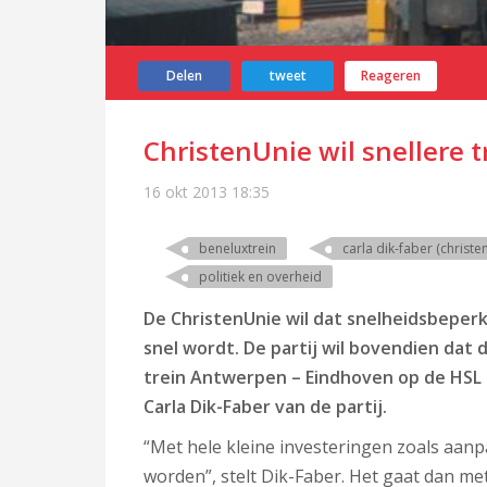
Delen
tweet
Reageren
ChristenUnie wil snellere t
16 okt 2013
18:35
beneluxtrein
carla dik-faber (christe
politiek en overheid
De ChristenUnie wil dat snelheidsbeper
snel wordt. De partij wil bovendien dat 
trein Antwerpen – Eindhoven op de HSL
Carla Dik-Faber van de partij.
“Met hele kleine investeringen zoals aanpa
worden”, stelt Dik-Faber. Het gaat dan me