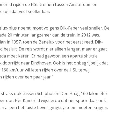
amerlid rijden de HSL treinen tussen Amsterdam en
rwijl dat veel sneller kan.
ux-plus noemt, moet volgens Dik-Faber veel sneller. De
reda
20 minuten langzamer
dan de trein in 2012 was.
an in 1957, toen de Benelux voor het eerst reed. Dik-
d besluit. De reis wordt niet alleen langer, maar er gaat
Breda moet keren. Er had gewoon een aparte shuttle
doorrijdt naar Eindhoven. Ook is het onbegrijpelijk dat
160 km/uur wil laten rijden over de HSL terwijl
rijden over een paar jaar.”
x straks ook tussen Schiphol en Den Haag 160 kilometer
per uur. Het Kamerlid wijst erop dat het spoor daar ook
en alleen het juiste beveiligingssysteem moeten krijgen.