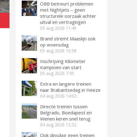
ÖBB betreurt problemen
met Nightjets – geen
structurele oorzaak achter
uitval en vertragingen
05 aug 2026
11:46
Brand stremt Maaslijn ook
op woensdag
05 aug 2026
10:58
Inschrijving Kilometer
Kampioen van start
05 aug 2026
7:45
Extra en langere treinen
naar Brabantsedag in Heeze
04 aug 2026
14:02
Directe treinen tussen
Belgrado, Boedapest en
Wenen keren snel terug
04 aug 2026
12:32
Ook dinsdag geen treinen