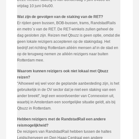
vrijdag 10 juni 04u00.
Wat zijn de gevolgen van de staking van de RET?
Er rijden geen bussen, BOB-bussen, trams, RandstadRails
en metro´s van de RET. De RET-winkels zullen geheel de
dag gesloten zijn. Reizen met Qbuzz is geen optie, omdat die
geen lokale reizigers accepteren op de stakingdag. Het
bedrijf zet richting Rotterdam alléén mensen af in de stad en
op de terugweg nemen ze alléén reizigers naar buiten
Rotterdam mee.
Waarom kunnen reizigers ook niet lokaal met Qbuzz
reizen?
"Alhoewel wij wel voor de geplande aanbesteding zijn, is het
gebruikelijk in de OV sector dat je niet een staking van een
ander breekt", legt een woordvoerder van Connexxion uit,
waarbij in Amsterdam een soortgelijke situatie geldt, als bij
Qbuzz in Rotterdam.
Hebben reizigers met de RandstadRail een andere
reismogelijkheid?
De reizigers van RandstadRail hebben tussen de haltes
Leidschenveen en Den Haag Centraal een andere