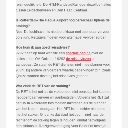
reismogelijkheid. De HTM-RandstadRail doet dezelfde haltes
tussen Leidschenveen en Den Haag Centraal.
Is Rotterdam-The Hague Airport nog bereikbaar tijdens de
staking?
Nee. De luchthaven is niet bereikbaar met openbaar vervoer
op 9 juni. Reizigers moeten voor alternatief vervoer zorgen.
Hoe kom ik aan goed reisadvies?
9292 heeft op haar website een
speciale pagina
over de
acties in het OV. Ook heeft 9292
de reisadviezen
al
aangepast. Zo staan de RET-diensten niet in de planner voor
9 juni. Bij andere vervoerders waarbij beperkingen zijn, zoals
Qbuzz, worden deze bij het reisadvies getoond.
Wat vindt de RET van de staking?
De RET is het net als de vakbonden niet eens dat het kabinet
het openbaar vervoer wil aanbesteden. Volgens het RET zal
het OV in Rotterdam fors moeten inkrimpen als de plannen
van het kabinet doorgaan. Het RET is het echter niet eens
met het staken. Ondanks dat stapt het bedrijf niet naar de
rechter om de staking tegen te houden, omdat het volgens
hen zinloos is. Reizigersvereniging Voor Beter OV bestrijdt