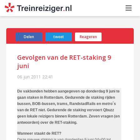
Delen
tweet
Reageren
Gevolgen van de RET-staking 9
juni
06 jun 2011
22:41
De vakbonden hebben aangegeven op donderdag 9 juni te
gaan staken in Rotterdam. Gedurende de staking rijden
bussen, BOB-bussen, trams, RandstadRails en metro´s
van de RET niet. Gedurende de staking vervoert Qbuzz
geen lokale reizigers binnen Rotterdam. Zeven vragen (en
antwoorden) over de RET-staking.
Wanneer staakt de RET?
Deze nieuwe staking is van donderdag 9 juni 04u00 tot