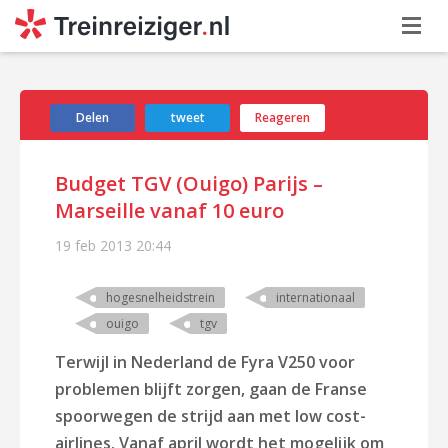
Delen
tweet
Reageren
Budget TGV (Ouigo) Parijs –
Marseille vanaf 10 euro
19 feb 2013
20:44
hogesnelheidstrein
internationaal
ouigo
tgv
Terwijl in Nederland de Fyra V250 voor
problemen blijft zorgen, gaan de Franse
spoorwegen de strijd aan met low cost-
airlines. Vanaf april wordt het mogelijk om