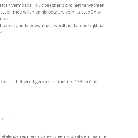
tten vermoedelijk uit beeznes point niet te wachten
eteen mee willen en nix betalen, vermits studOV of
ne zaak………..
ovenstaande bewaarheid wordt, is dat dus blijkbaar
!
eker als het word gerouleerd met de ICE3neo’s die
geleden
etalende reizigers ook eens een zitplaats èn gaan de