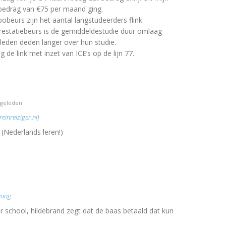
bedrag van €75 per maand ging.
beurs zijn het aantal langstudeerders flink
estatiebeurs is de gemiddeldestudie duur omlaag
eden deden langer over hun studie.
 de link met inzet van ICE’s op de lijn 77.
 geleden
einreiziger.nl)
(Nederlands leren!)
waag
r school, hildebrand zegt dat de baas betaald dat kun