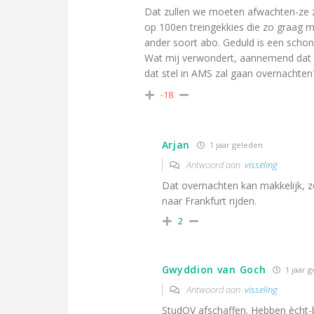
Dat zullen we moeten afwachten-ze zi
op 100en treingekkies die zo graag m
ander soort abo. Geduld is een scho
Wat mij verwondert, aannemend dat b
dat stel in AMS zal gaan overnachten?
-18
Arjan
1 jaar geleden
Antwoord aan
visseling
Dat overnachten kan makkelijk, z
naar Frankfurt rijden.
2
Gwyddion van Goch
1 jaar 
Antwoord aan
visseling
StudOV afschaffen. Hebben ècht-b