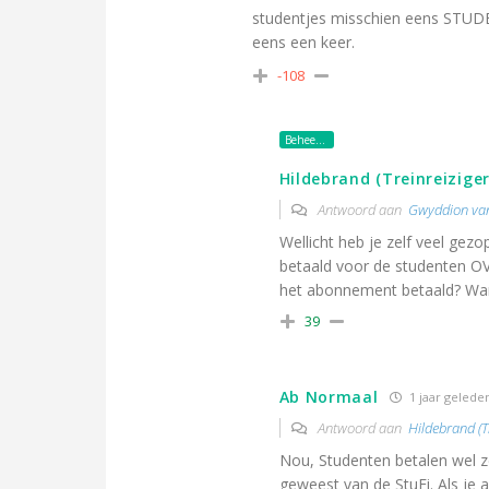
studentjes misschien eens STUDER
eens een keer.
-108
Beheerder
Hildebrand (Treinreiziger
Antwoord aan
Gwyddion va
Wellicht heb je zelf veel gez
betaald voor de studenten OV
het abonnement betaald? Want 
39
Ab Normaal
1 jaar gelede
Antwoord aan
Hildebrand (Tr
Nou, Studenten betalen wel ze
geweest van de StuFi. Als je a