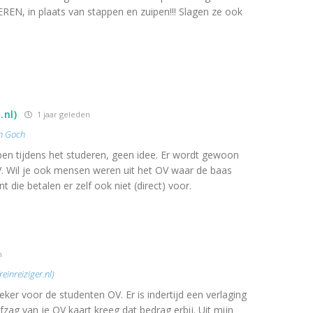
EN, in plaats van stappen en zuipen!!! Slagen ze ook
.nl)
1 jaar geleden
n Goch
open tijdens het studeren, geen idee. Er wordt gewoon
. Wil je ook mensen weren uit het OV waar de baas
die betalen er zelf ook niet (direct) voor.
n
einreiziger.nl)
ker voor de studenten OV. Er is indertijd een verlaging
fzag van je OV kaart kreeg dat bedrag erbij. Uit mijn