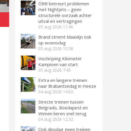
ÖBB betreurt problemen
met Nightjets – geen
structurele oorzaak achter
k
uitval en vertragingen
05 aug 2026
11:46
Brand stremt Maaslijn ook
op woensdag
05 aug 2026
10:58
Inschrijving Kilometer
Kampioen van start
05 aug 2026
7:45
Extra en langere treinen
naar Brabantsedag in Heeze
04 aug 2026
14:02
Directe treinen tussen
Belgrado, Boedapest en
Wenen keren snel terug
04 aug 2026
12:32
Ook dinsdag geen treinen