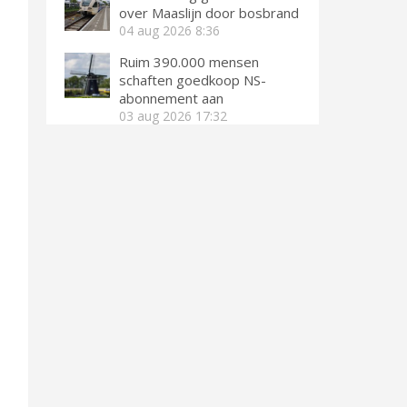
over Maaslijn door bosbrand
04 aug 2026
8:36
Ruim 390.000 mensen
schaften goedkoop NS-
abonnement aan
03 aug 2026
17:32