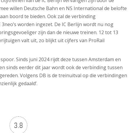
rcitytreinen van de IC Berlijn vervangen zijn door de
mee willen Deutsche Bahn en NS International de belofte
an boord te bieden. Ook zal de verbinding
3neo’s worden ingezet. De IC Berlijn wordt nu nog
oringsgevoeliger zijn dan de nieuwe treinen. 12 tot 13
jtuigen valt uit, zo blijkt uit cijfers van ProRail
e spoor. Sinds juni 2024 rijdt deze tussen Amsterdam en
en sinds eerder dit jaar wordt ook de verbinding tussen
reden. Volgens DB is de treinuitval op die verbindingen
zienlijk gedaald’.
3.8