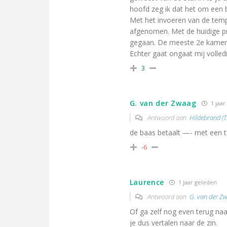
hoofd zeg ik dat het om een 
Met het invoeren van de tempo
afgenomen. Met de huidige pr
gegaan. De meeste 2e kamerl
Echter gaat ongaat mij volledig
3
G. van der Zwaag
1 jaar
Antwoord aan
Hildebrand (Tr
de baas betaalt —- met een t 
-6
Laurence
1 jaar geleden
Antwoord aan
G. van der Z
Of ga zelf nog even terug naa
je dus vertalen naar de zin.