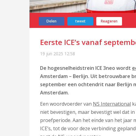
Delen
tweet
Reageren
Eerste ICE’s vanaf septem
19 jun 2025
12:58
De hogesnelheidstrein ICE 3neo wordt
e
Amsterdam – Berlijn. Uit betrouwbare br
september een ochtendrit naar Berlijn 
Amsterdam.
Een woordvoerder van
NS International
ka
niet bevestigen, maar bevestigt wel dat in
proefperiode. Aan het einde van het jaar 
ICE’s, tot de voor deze verbinding geplande