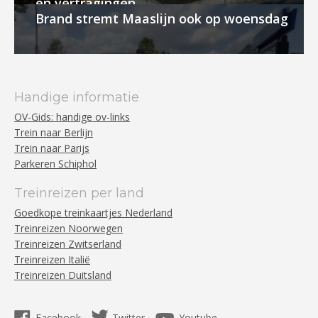
en vertragingen
Brand stremt Maaslijn ook op woensdag
Handige informatie
OV-Gids: handige ov-links
Trein naar Berlijn
Trein naar Parijs
Parkeren Schiphol
Treinreizen per land
Goedkope treinkaartjes Nederland
Treinreizen Noorwegen
Treinreizen Zwitserland
Treinreizen Italië
Treinreizen Duitsland
Facebook
Twitter
Youtube