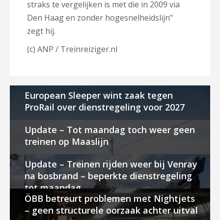
straks te vergelijken is met die in 2009 via
Den Haag en zonder hogesnelheidslijn"
zegt hij.
(c) ANP / Treinreiziger.nl
European Sleeper wint zaak tegen
ProRail over dienstregeling voor 2027
Update – Tot maandag toch weer geen
treinen op Maaslijn
Update – Treinen rijden weer bij Venray
na bosbrand – beperkte dienstregeling
tot maandag
ÖBB betreurt problemen met Nightjets
– geen structurele oorzaak achter uitval