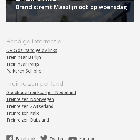
en vertragingen
Brand stremt Maaslijn ook op woensdag
Handige informatie
OV-Gids: handige ov-links
Trein naar Berlijn
Trein naar Parijs
Parkeren Schiphol
Treinreizen per land
Goedkope treinkaartjes Nederland
Treinreizen Noorwegen
Treinreizen Zwitserland
Treinreizen Italië
Treinreizen Duitsland
Facebook
Twitter
Youtube