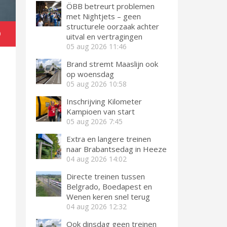
ÖBB betreurt problemen
met Nightjets – geen
structurele oorzaak achter
)
uitval en vertragingen
05 aug 2026
11:46
Brand stremt Maaslijn ook
op woensdag
05 aug 2026
10:58
Inschrijving Kilometer
Kampioen van start
05 aug 2026
7:45
Extra en langere treinen
naar Brabantsedag in Heeze
04 aug 2026
14:02
Directe treinen tussen
Belgrado, Boedapest en
Wenen keren snel terug
04 aug 2026
12:32
Ook dinsdag geen treinen