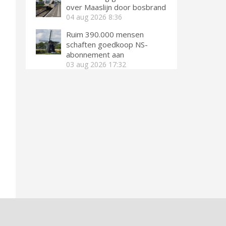
over Maaslijn door bosbrand
04 aug 2026
8:36
Ruim 390.000 mensen
schaften goedkoop NS-
abonnement aan
03 aug 2026
17:32