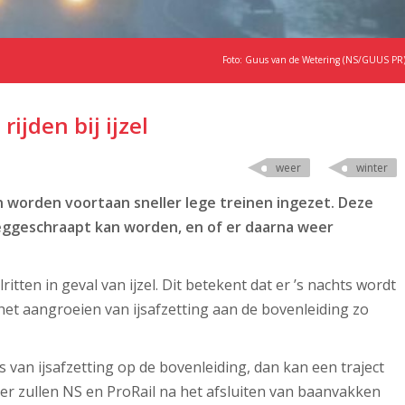
Foto: Guus van de Wetering (NS/GUUS PR
rijden bij ijzel
weer
winter
en worden voortaan sneller lege treinen ingezet. Deze
weggeschraapt kan worden, en of er daarna weer
itten in geval van ijzel. Dit betekent dat er ’s nachts wordt
et aangroeien van ijsafzetting aan de bovenleiding zo
is van
ijsafzetting op de bovenleiding, dan kan een traject
ter zullen NS en ProRail na het afsluiten van baanvakken