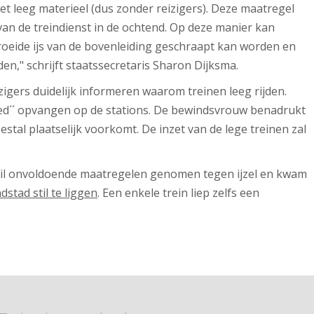
t leeg materieel (dus zonder reizigers). Deze maatregel
an de treindienst in de ochtend. Op deze manier kan
oeide ijs van de bovenleiding geschraapt kan worden en
n," schrijft staatssecretaris Sharon Dijksma.
zigers duidelijk informeren waarom treinen leeg rijden.
oed´´ opvangen op de stations. De bewindsvrouw benadrukt
stal plaatselijk voorkomt. De inzet van de lege treinen zal
Rail onvoldoende maatregelen genomen tegen ijzel en kwam
stad stil te liggen
. Een enkele trein liep zelfs een