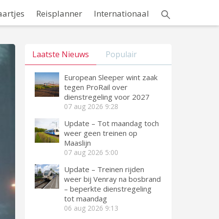
aartjes
Reisplanner
Internationaal
Laatste Nieuws
Populair
European Sleeper wint zaak
tegen ProRail over
dienstregeling voor 2027
07 aug 2026
9:28
Update – Tot maandag toch
weer geen treinen op
Maaslijn
07 aug 2026
5:00
Update – Treinen rijden
weer bij Venray na bosbrand
– beperkte dienstregeling
tot maandag
06 aug 2026
9:13