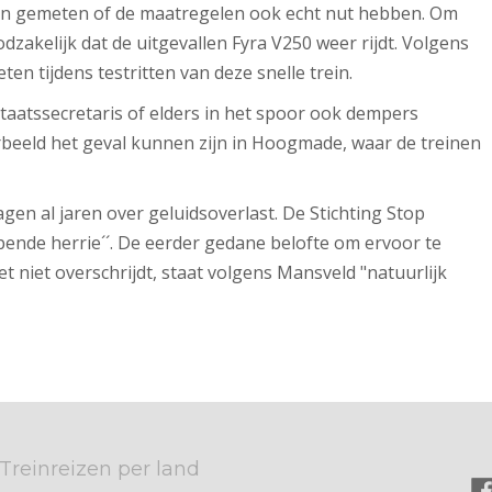
en gemeten of de maatregelen ook echt nut hebben. Om
zakelijk dat de uitgevallen Fyra V250 weer rijdt. Volgens
 tijdens testritten van deze snelle trein.
staatssecretaris of elders in het spoor ook dempers
beeld het geval kunnen zijn in Hoogmade, waar de treinen
en al jaren over geluidsoverlast. De Stichting Stop
pende herrie´´. De eerder gedane belofte om ervoor te
t niet overschrijdt, staat volgens Mansveld "natuurlijk
Treinreizen per land