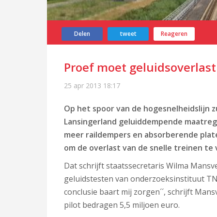
Delen
tweet
Reageren
Proef moet geluidsoverlas
25 apr 2013
18:17
Op het spoor van de hogesnelheidslijn 
Lansingerland geluiddempende maatreg
meer raildempers en absorberende plat
om de overlast van de snelle treinen te
Dat schrijft staatssecretaris Wilma Mansv
geluidstesten van onderzoeksinstituut TNO
conclusie baart mij zorgen´´, schrijft Man
pilot bedragen 5,5 miljoen euro.