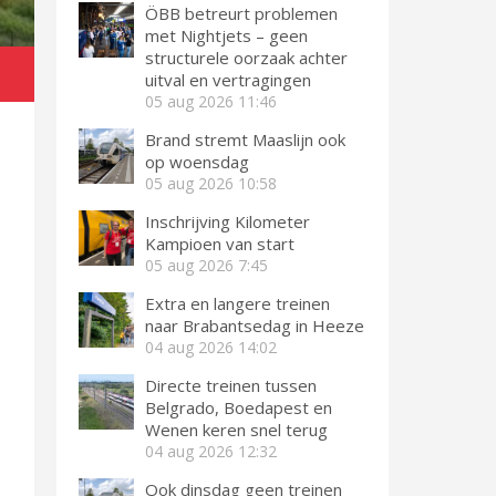
ÖBB betreurt problemen
met Nightjets – geen
structurele oorzaak achter
uitval en vertragingen
05 aug 2026
11:46
Brand stremt Maaslijn ook
op woensdag
05 aug 2026
10:58
Inschrijving Kilometer
Kampioen van start
05 aug 2026
7:45
Extra en langere treinen
naar Brabantsedag in Heeze
04 aug 2026
14:02
Directe treinen tussen
Belgrado, Boedapest en
Wenen keren snel terug
04 aug 2026
12:32
Ook dinsdag geen treinen