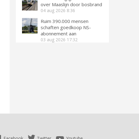
over Maaslijn door bosbrand
04 aug 2026
8:36
Ruim 390.000 mensen
schaften goedkoop NS-
abonnement aan
03 aug 2026
17:32
Facebook
Twitter
Youtube