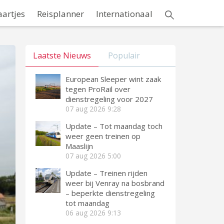
aartjes
Reisplanner
Internationaal
Laatste Nieuws
Populair
European Sleeper wint zaak
tegen ProRail over
dienstregeling voor 2027
07 aug 2026
9:28
Update – Tot maandag toch
weer geen treinen op
Maaslijn
07 aug 2026
5:00
Update – Treinen rijden
weer bij Venray na bosbrand
– beperkte dienstregeling
tot maandag
06 aug 2026
9:13