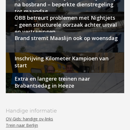
na bosbrand – beperkte dienstregeling
tot maandag
ÖBB betreurt problemen met Nightjets
– geen structurele oorzaak achter uitval
en vertragingen
Brand stremt Maaslijn ook op woensdag
Inschrijving Kilometer Kampioen van
start
Extra en langere treinen naar
Brabantsedag in Heeze
Handige informatie
OV-Gids: handige ov-links
Trein naar Berlijn