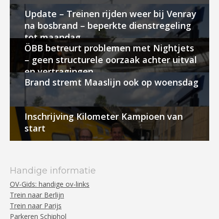
Update – Treinen rijden weer bij Venray
na bosbrand – beperkte dienstregeling
tot maandag
ÖBB betreurt problemen met Nightjets
– geen structurele oorzaak achter uitval
en vertragingen
Brand stremt Maaslijn ook op woensdag
Inschrijving Kilometer Kampioen van
start
Handige informatie
OV-Gids: handige ov-links
Trein naar Berlijn
Trein naar Parijs
Parkeren Schiphol