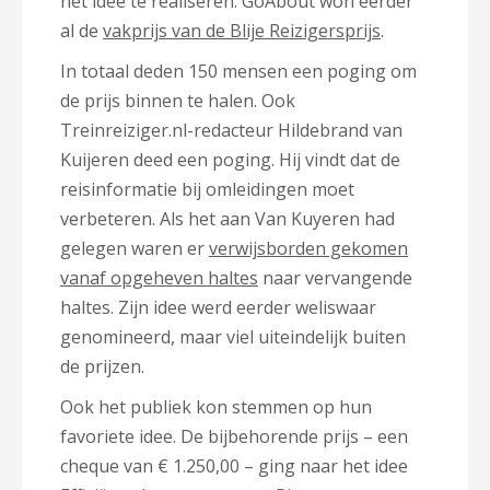
het idee te realiseren. GoAbout won eerder
al de
vakprijs van de Blije Reizigersprijs
.
In totaal deden 150 mensen een poging om
de prijs binnen te halen. Ook
Treinreiziger.nl-redacteur Hildebrand van
Kuijeren deed een poging. Hij vindt dat de
reisinformatie bij omleidingen moet
verbeteren. Als het aan Van Kuyeren had
gelegen waren er
verwijsborden gekomen
vanaf opgeheven haltes
naar vervangende
haltes. Zijn idee werd eerder weliswaar
genomineerd, maar viel uiteindelijk buiten
de prijzen.
Ook het publiek kon stemmen op hun
favoriete idee. De bijbehorende prijs – een
cheque van € 1.250,00 – ging naar het idee