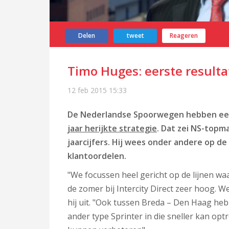
Delen
tweet
Reageren
Timo Huges: eerste resulta
12 feb 2015
15:33
De Nederlandse Spoorwegen hebben een
jaar herijkte strategie
. Dat zei NS-topm
jaarcijfers. Hij wees onder andere op de
klantoordelen.
"We focussen heel gericht op de lijnen waa
de zomer bij Intercity Direct zeer hoog. W
hij uit. "Ook tussen Breda – Den Haag h
ander type Sprinter in die sneller kan op