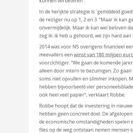
kunnen verbeteren".
In de herijkte strategie is ´gemiddeld goe
de reiziger nu op 1, 2 en 3. "Maar ik kan 
onvermijdelijk. Maar ik kan wel beloven d
zeg ik: ik heb u gehoord, we zijn hard aan 
2014 was voor NS overigens financieel ee
meevallers een
winst van 180 miljoen eur
voorzichtiger. "We gaan de komende jaren
alleen door intern te bezuinigen. Zo gaan
soms niet opvullen en slimmer inkopen. 
hebben bijvoorbeeld vier personeelsblad
ook heel veel papier", verklaart Robbe.
Robbe hoopt dat de investering in nieuwe
hebben geen concreet doel. De afgelopen
de economische omstandigheden spelen een 
files op de weg ontstaan nemen mensen sne