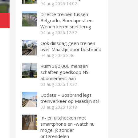
04 aug 2026
14:02
Directe treinen tussen
Belgrado, Boedapest en
Wenen keren snel terug
04 aug 2026
12:32
Ook dinsdag geen treinen
over Maaslijn door bosbrand
04 aug 2026
8:36
Ruim 390.000 mensen
schaften goedkoop NS-
abonnement aan
03 aug 2026
17:32
Update – Bosbrand legt
treinverkeer op Maaslijn stil
03 aug 2026
15:18
In- en uitchecken met
smartphone en -watch nu
mogelijk zonder
ontgrendelen