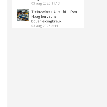
03 aug 2026
11:13
Treinverkeer Utrecht – Den
Haag hervat na
bovenleidingbreuk
03 aug 2026
8:44