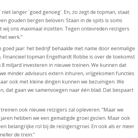
d´ niet langer ´goed genoeg´. En, zo zegt de topman, staat
geen gouden bergen beloven. Staan in de spits is soms
at wij ons maximaal inzetten. Tegen ontevreden reizigers
het werk."
n goed jaar: het bedrijf behaalde met name door eenmalige
o
. Financieel topman Engelhardt Robbe is over de toekomst
 8 miljard investeren in nieuwe treinen. We kunnen dat
 we minder adviseurs extern inhuren, vrijgekomen functies
Maar ook met kleine dingen kunnen we bezuinigen. We
en, dat gaan we samenvoegen naar één blad. Dat bespaart
 treinen ook nieuwe reizigers zal opleveren. "Maar we
 jaren hebben we een gematigde groei gezien. Maar ook
belangrijke rol bij de reizigersgroei. En ook als er meer
ller de trein."