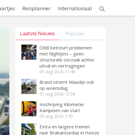
aartjes
Reisplanner
Internationaal
Laatste Nieuws
Populair
ÖBB betreurt problemen
met Nightjets – geen
structurele oorzaak achter
uitval en vertragingen
05 aug 2026
11:46
Brand stremt Maaslijn ook
op woensdag
05 aug 2026
10:58
Inschrijving Kilometer
Kampioen van start
05 aug 2026
7:45
Extra en langere treinen
naar Brabantsedag in Heeze