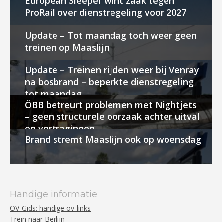
European Sleeper wint zaak tegen
ProRail over dienstregeling voor 2027
Update – Tot maandag toch weer geen
treinen op Maaslijn
Update – Treinen rijden weer bij Venray
na bosbrand – beperkte dienstregeling
tot maandag
ÖBB betreurt problemen met Nightjets
– geen structurele oorzaak achter uitval
en vertragingen
Brand stremt Maaslijn ook op woensdag
Handige informatie
OV-Gids: handige ov-links
Trein naar Berlijn