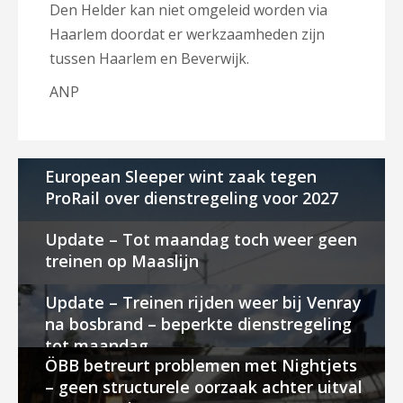
Den Helder kan niet omgeleid worden via
Haarlem doordat er werkzaamheden zijn
tussen Haarlem en Beverwijk.
ANP
European Sleeper wint zaak tegen
ProRail over dienstregeling voor 2027
Update – Tot maandag toch weer geen
treinen op Maaslijn
Update – Treinen rijden weer bij Venray
na bosbrand – beperkte dienstregeling
tot maandag
ÖBB betreurt problemen met Nightjets
– geen structurele oorzaak achter uitval