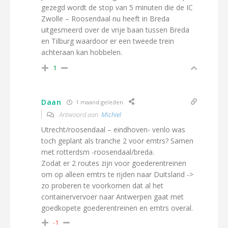
gezegd wordt de stop van 5 minuten die de IC
Zwolle –
Roosendaal
nu heeft in Breda
uitgesmeerd over de vrije baan tussen Breda
en Tilburg waardoor er een tweede trein
achteraan kan hobbelen.
1
Daan
1 maand geleden
Antwoord aan
Michiel
Utrecht/roosendaal – eindhoven- venlo was
toch geplant als tranche 2 voor emtrs? Samen
met rotterdsm -roosendaal/breda.
Zodat er 2 routes zijn voor goederentreinen
om op alleen emtrs te rijden naar Duitsland ->
zo proberen te voorkomen dat al het
containervervoer naar Antwerpen gaat met
goedkopete goederentreinen en emtrs overal.
-1