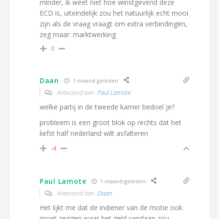
minder, ik weet niet hoe winstgevend deze
ECD is, uiteindelijk zou het natuurlijk echt mooi
zijn als de vraag vraagt om extra verbindingen,
zeg maar: marktwerking
0
Daan
1 maand geleden
Antwoord aan
Paul Lamote
welke partij in de tweede kamer bedoel je?
probleem is een groot blok op rechts dat het
liefst half nederland wilt asfalteren
-4
Paul Lamote
1 maand geleden
Antwoord aan
Daan
Het lijkt me dat de indiener van de motie ook
moet zeggen waar het geld vandaan zou