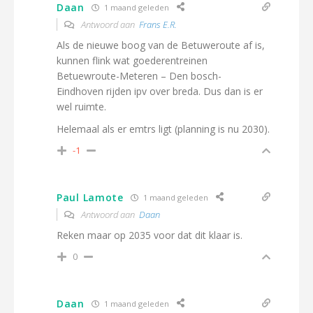
Daan
1 maand geleden
Antwoord aan
Frans E.R.
Als de nieuwe boog van de Betuweroute af is,
kunnen flink wat goederentreinen
Betuewroute-Meteren – Den bosch-
Eindhoven rijden ipv over breda. Dus dan is er
wel ruimte.
Helemaal als er emtrs ligt (planning is nu 2030).
-1
Paul Lamote
1 maand geleden
Antwoord aan
Daan
Reken maar op 2035 voor dat dit klaar is.
0
Daan
1 maand geleden