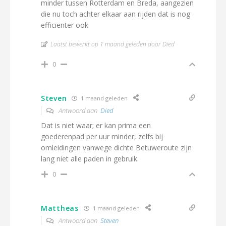
minder tussen Rotterdam en Breda, aangezien
die nu toch achter elkaar aan rijden dat is nog
efficiënter ook
Laatst bewerkt op 1 maand geleden door Died
0
Steven
1 maand geleden
Antwoord aan
Died
Dat is niet waar; er kan prima een
goederenpad per uur minder, zelfs bij
omleidingen vanwege dichte Betuweroute zijn
lang niet alle paden in gebruik.
0
Mattheas
1 maand geleden
Antwoord aan
Steven