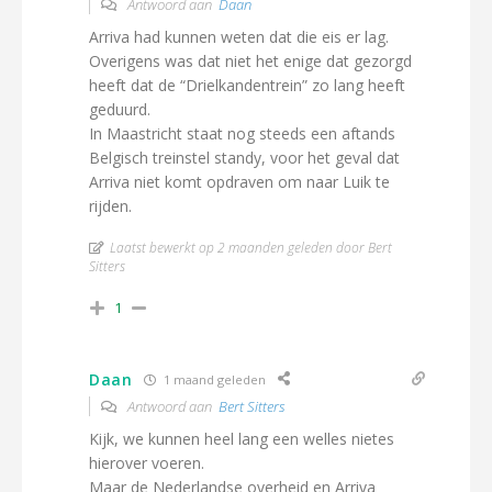
Antwoord aan
Daan
Arriva had kunnen weten dat die eis er lag.
Overigens was dat niet het enige dat gezorgd
heeft dat de “Drielkandentrein” zo lang heeft
geduurd.
In Maastricht staat nog steeds een aftands
Belgisch treinstel standy, voor het geval dat
Arriva niet komt opdraven om naar Luik te
rijden.
Laatst bewerkt op 2 maanden geleden door Bert
Sitters
1
Daan
1 maand geleden
Antwoord aan
Bert Sitters
Kijk, we kunnen heel lang een welles nietes
hierover voeren.
Maar de Nederlandse overheid en Arriva