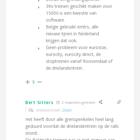
3Kv treinen geschikt maken voor
1500V is een kwestie van
software.
Belgie gebruikt emtrs, alle
nieuwe lijnen in Nederland
krijgen dat ook.
Geen probleem voor eurostar,
eurocity, eurocity direct, de
stoptreinen vanaf Roosendaal of
de drielandentrein.
5
Bert Sitters
2 maanden geleden
Antwoord aan
Daan
Het heeft door alle grensperikelen heel lang
geduurd voordat de drielandentrein op de rails
stond.
De Belgische treinen pas je niet zomaar aan.