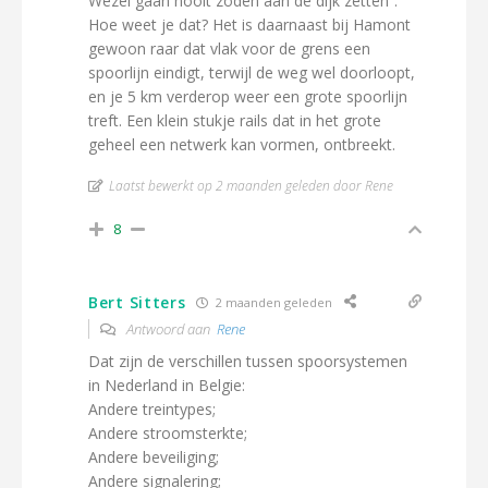
Wezel gaan nooit zoden aan de dijk zetten”.
Hoe weet je dat? Het is daarnaast bij Hamont
gewoon raar dat vlak voor de grens een
spoorlijn eindigt, terwijl de weg wel doorloopt,
en je 5 km verderop weer een grote spoorlijn
treft. Een klein stukje rails dat in het grote
geheel een netwerk kan vormen, ontbreekt.
Laatst bewerkt op 2 maanden geleden door Rene
8
Bert Sitters
2 maanden geleden
Antwoord aan
Rene
Dat zijn de verschillen tussen spoorsystemen
in Nederland in Belgie:
Andere treintypes;
Andere stroomsterkte;
Andere beveiliging;
Andere signalering;