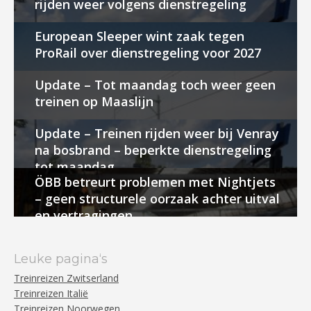
rijden weer volgens dienstregeling
European Sleeper wint zaak tegen
ProRail over dienstregeling voor 2027
Update – Tot maandag toch weer geen
treinen op Maaslijn
Update – Treinen rijden weer bij Venray
na bosbrand – beperkte dienstregeling
tot maandag
ÖBB betreurt problemen met Nightjets
– geen structurele oorzaak achter uitval
en vertragingen
Leuke pagina‘s
Treinreizen Zwitserland
Treinreizen Italië
Treinreizen Noorwegen