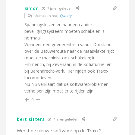
Simon
7 jaren geleden
Antwoord aan
Qwerty
Spanningsluizen en naar een ander
beveiligingssysteem moeten schakelen is
normaal.
Wanneer een goederentrein vanuit Duitsland
over de Betuweroute naar de Maasvlakte rijdt
moet de machinist ook schakelen; in
Emmerich, bij Zevenaar, in de Sofiatunnel en
bij Barendrecht-vork. Hier rijden ook Traxx-
locomotieven.
Nu NS verklaart dat de softwareproblemen
verholpen zijn moet er te rijden zijn.
0
bert sitters
7 jaren geleden
Werkt de nieuwe software op de Traxx?