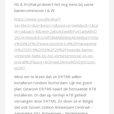
NS & ProRail probeert het nog eens bij vaste
kamercommissie I & W:
https://www.google.nl/url?
sa=t&rct=j&q=&esrc=s&source=web&cd=1&ca
d=rja&uact=8&ved=2ahUKEwiA8Pu41anhAhVD
2KQKHbeuB4UQxfQBMAB6BAgAEAM&url=http
s%3A%2F%2Fwww.spoorpro.nl%2Fmanageme
nt%2F2019%2F03%2F29%2Ftweede-kamer-
volgende-halte-bij-hsl-verbetermissie-ns-en-
prorail%2F&usg=AOvVaw2AIjooNDvSghQLpo-
qG9JT
Mooi om te lezen dat ze ERTMS willen
installeren rondom Rotterdam. Lijk me goed
plan. Gewoon ERTMS naast de bestaande ATB
installeren. En dan op termijn ATB geheel
vervangen door ERTMS. Zo doen ze in België
dat ook tussen station Antwerpen Centraal –
aansluiting HSL Antwerpen – Nederlandse