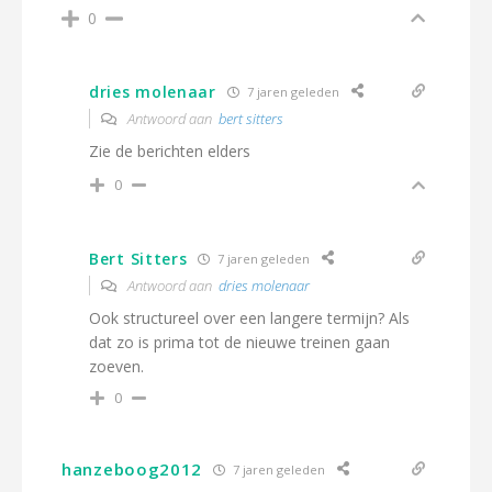
0
dries molenaar
7 jaren geleden
Antwoord aan
bert sitters
Zie de berichten elders
0
Bert Sitters
7 jaren geleden
Antwoord aan
dries molenaar
Ook structureel over een langere termijn? Als
dat zo is prima tot de nieuwe treinen gaan
zoeven.
0
hanzeboog2012
7 jaren geleden