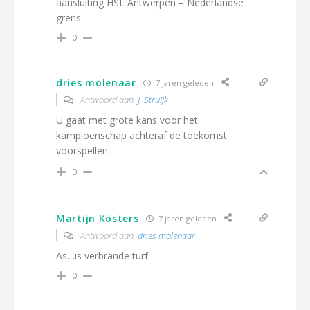
aansluiting HSL Antwerpen – Nederlandse
grens.
0
dries molenaar
7 jaren geleden
Antwoord aan
J. Struijk
U gaat met grote kans voor het
kampioenschap achteraf de toekomst
voorspellen.
0
Martijn Kösters
7 jaren geleden
Antwoord aan
dries molenaar
As…is verbrande turf.
0