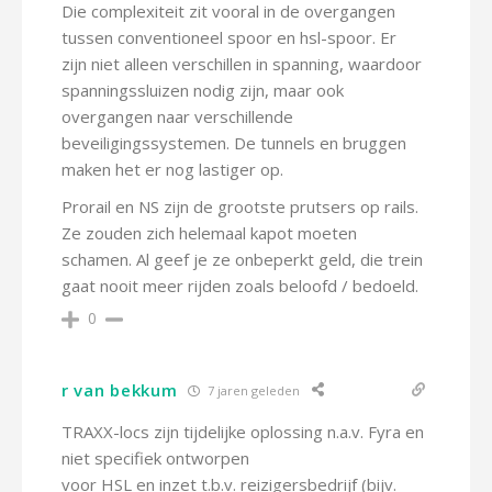
Die complexiteit zit vooral in de overgangen
tussen conventioneel spoor en hsl-spoor. Er
zijn niet alleen verschillen in spanning, waardoor
spanningssluizen nodig zijn, maar ook
overgangen naar verschillende
beveiligingssystemen. De tunnels en bruggen
maken het er nog lastiger op.
Prorail en NS zijn de grootste prutsers op rails.
Ze zouden zich helemaal kapot moeten
schamen. Al geef je ze onbeperkt geld, die trein
gaat nooit meer rijden zoals beloofd / bedoeld.
0
r van bekkum
7 jaren geleden
TRAXX-locs zijn tijdelijke oplossing n.a.v. Fyra en
niet specifiek ontworpen
voor HSL en inzet t.b.v. reizigersbedrijf (bijv.