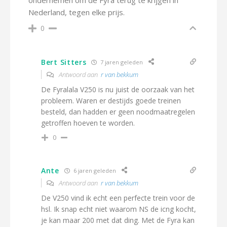
ondernemen om de Fyra terug te krijgen in
Nederland, tegen elke prijs.
0
Bert Sitters
7 jaren geleden
Antwoord aan
r van bekkum
De Fyralala V250 is nu juist de oorzaak van het
probleem. Waren er destijds goede treinen
besteld, dan hadden er geen noodmaatregelen
getroffen hoeven te worden.
0
Ante
6 jaren geleden
Antwoord aan
r van bekkum
De V250 vind ik echt een perfecte trein voor de
hsl. Ik snap echt niet waarom NS de icng kocht,
je kan maar 200 met dat ding. Met de Fyra kan