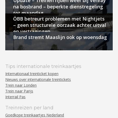
Update – Treinen rijden weer bij Venray
na bosbrand – beperkte dienstregeling
tot maandag
ÖBB betreurt problemen met Nightjets
– geen structurele oorzaak achter uitval
en vertragingen
Brand stremt Maaslijn ook op woensdag
Tips internationale treinkaartjes
Internationaal treinticket kopen
Nieuws over internationale treintickets
Trein naar Londen
Trein naar Parijs
Interrail Pas
Treinreizen per land
Goedkope treinkaartjes Nederland