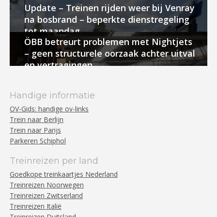
Update – Treinen rijden weer bij Venray
na bosbrand – beperkte dienstregeling
tot maandag
ÖBB betreurt problemen met Nightjets
– geen structurele oorzaak achter uitval
en vertragingen
Handige informatie
OV-Gids: handige ov-links
Trein naar Berlijn
Trein naar Parijs
Parkeren Schiphol
Treinreizen per land
Goedkope treinkaartjes Nederland
Treinreizen Noorwegen
Treinreizen Zwitserland
Treinreizen Italië
Treinreizen Duitsland