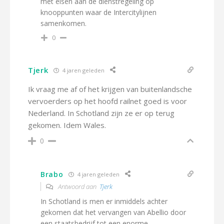
met eisen aan de dienstregeling op
knooppunten waar de Intercitylijnen
samenkomen.
0
Tjerk
4 jaren geleden
Ik vraag me af of het krijgen van buitenlandsche
vervoerders op het hoofd railnet goed is voor
Nederland. In Schotland zijn ze er op terug
gekomen. Idem Wales.
0
Brabo
4 jaren geleden
Antwoord aan
Tjerk
In Schotland is men er inmiddels achter
gekomen dat het vervangen van Abellio door
een staatsbedrijf tot een enorme