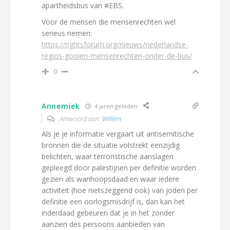
apartheidsbus van #EBS.
Voor de mensen die mensenrechten wel
serieus nemen:
https://rightsforum.org/nieuws/nederlandse-
regios-gooien-mensenrechten-onder-de-bus/
0
Annemiek
4 jaren geleden
Antwoord aan
Willem
Als je je informatie vergaart uit antisemitische
bronnen die de situatie volstrekt eenzijdig
belichten, waar terroristische aanslagen
gepleegd door palestijnen per definitie worden
gezien als wanhoopsdaad en waar iedere
activiteit (hoe nietszeggend ook) van joden per
definitie een oorlogsmisdrijf is, dan kan het
inderdaad gebeuren dat je in het zonder
aanzien des persoons aanbieden van