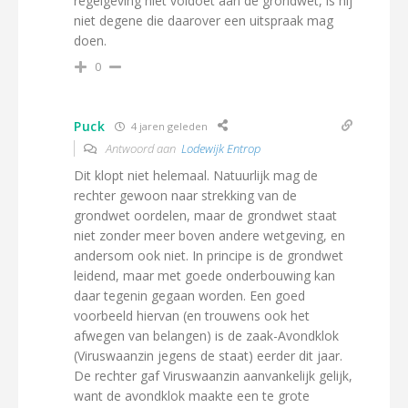
regelgeving niet voldoet aan de grondwet, is hij
niet degene die daarover een uitspraak mag
doen.
0
Puck
4 jaren geleden
Antwoord aan
Lodewijk Entrop
Dit klopt niet helemaal. Natuurlijk mag de
rechter gewoon naar strekking van de
grondwet oordelen, maar de grondwet staat
niet zonder meer boven andere wetgeving, en
andersom ook niet. In principe is de grondwet
leidend, maar met goede onderbouwing kan
daar tegenin gegaan worden. Een goed
voorbeeld hiervan (en trouwens ook het
afwegen van belangen) is de zaak-Avondklok
(Viruswaanzin jegens de staat) eerder dit jaar.
De rechter gaf Viruswaanzin aanvankelijk gelijk,
want de avondklok maakte een te grote