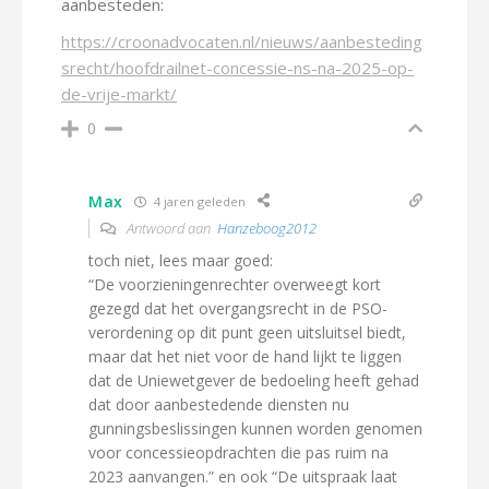
aanbesteden:
https://croonadvocaten.nl/nieuws/aanbesteding
srecht/hoofdrailnet-concessie-ns-na-2025-op-
de-vrije-markt/
0
Max
4 jaren geleden
Antwoord aan
Hanzeboog2012
toch niet, lees maar goed:
“De voorzieningenrechter overweegt kort
gezegd dat het overgangsrecht in de PSO-
verordening op dit punt geen uitsluitsel biedt,
maar dat het niet voor de hand lijkt te liggen
dat de Uniewetgever de bedoeling heeft gehad
dat door aanbestedende diensten nu
gunningsbeslissingen kunnen worden genomen
voor concessieopdrachten die pas ruim na
2023 aanvangen.” en ook “De uitspraak laat