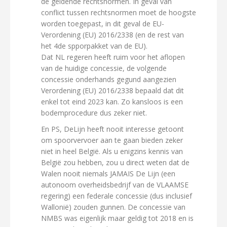
de geldende rechtsnormen. In geval van
conflict tussen rechtsnormen moet de hoogste
worden toegepast, in dit geval de EU-
Verordening (EU) 2016/2338 (en de rest van
het 4de spporpakket van de EU).
Dat NL regeren heeft ruim voor het aflopen
van de huidige concessie, de volgende
concessie onderhands gegund aangezien
Verordening (EU) 2016/2338 bepaald dat dit
enkel tot eind 2023 kan. Zo kansloos is een
bodemprocedure dus zeker niet.
En PS, DeLijn heeft nooit interesse getoont
om spoorvervoer aan te gaan bieden zeker
niet in heel België. Als u enigzins kennis van
België zou hebben, zou u direct weten dat de
Walen nooit niemals JAMAIS De Lijn (een
autonoom overheidsbedrijf van de VLAAMSE
regering) een federale concessie (dus inclusief
Wallonië) zouden gunnen. De concessie van
NMBS was eigenlijk maar geldig tot 2018 en is