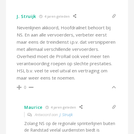
J. Struijk
4 jaren geleden
Nevenlijnen akkoord, Hoofdrailnet behoort bij
NS. En aan alle vervoerders, verbeter eerst
maar eens de treindienst i.p.v. dat versnipperen
met allemaal verschillende vervoerders.
Overheid moet de ProRail ook veel meer ten
verantwoording roepen op slechte prestaties.
HSL b.v. veel te veel uitval en vertraging om
maar weer eens te noemen.
0
Maurice
4 jaren geleden
Antwoord aan
J. Struijk
Zolang NS op de regionale sprinterlijnen buiten
de Randstad veelal uurdiensten biedt is