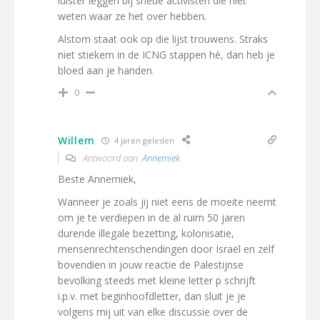
luister leggen bij sneue activisten die niet
weten waar ze het over hebben.
Alstom staat ook op die lijst trouwens. Straks
niet stiekem in de ICNG stappen hè, dan heb je
bloed aan je handen.
0
Willem
4 jaren geleden
Antwoord aan
Annemiek
Beste Annemiek,
Wanneer je zoals jij niet eens de moeite neemt
om je te verdiepen in de al ruim 50 jaren
durende illegale bezetting, kolonisatie,
mensenrechtenschendingen door Israël en zelf
bovendien in jouw reactie de Palestijnse
bevolking steeds met kleine letter p schrijft
i.p.v. met beginhoofdletter, dan sluit je je
volgens mij uit van elke discussie over de