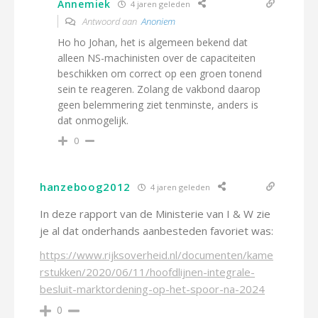
Annemiek
4 jaren geleden
Antwoord aan
Anoniem
Ho ho Johan, het is algemeen bekend dat
alleen NS-machinisten over de capaciteiten
beschikken om correct op een groen tonend
sein te reageren. Zolang de vakbond daarop
geen belemmering ziet tenminste, anders is
dat onmogelijk.
0
hanzeboog2012
4 jaren geleden
In deze rapport van de Ministerie van I & W zie
je al dat onderhands aanbesteden favoriet was:
https://www.rijksoverheid.nl/documenten/kame
rstukken/2020/06/11/hoofdlijnen-integrale-
besluit-marktordening-op-het-spoor-na-2024
0