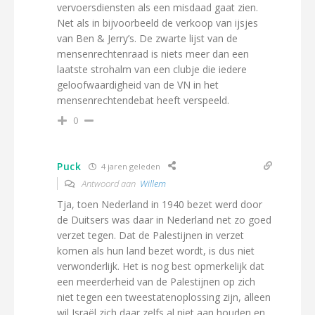
vervoersdiensten als een misdaad gaat zien.
Net als in bijvoorbeeld de verkoop van ijsjes
van Ben & Jerry’s. De zwarte lijst van de
mensenrechtenraad is niets meer dan een
laatste strohalm van een clubje die iedere
geloofwaardigheid van de VN in het
mensenrechtendebat heeft verspeeld.
0
Puck
4 jaren geleden
Antwoord aan
Willem
Tja, toen Nederland in 1940 bezet werd door
de Duitsers was daar in Nederland net zo goed
verzet tegen. Dat de Palestijnen in verzet
komen als hun land bezet wordt, is dus niet
verwonderlijk. Het is nog best opmerkelijk dat
een meerderheid van de Palestijnen op zich
niet tegen een tweestatenoplossing zijn, alleen
wil Israël zich daar zelfs al niet aan houden en