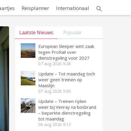
aartjes
Reisplanner
Internationaal
Laatste Nieuws
Populair
European Sleeper wint zaak
tegen ProRail over
dienstregeling voor 2027
07 aug 2026
9:28
Update – Tot maandag toch
weer geen treinen op
Maaslijn
07 aug 2026
5:00
Update – Treinen rijden
weer bij Venray na bosbrand
– beperkte dienstregeling
tot maandag
06 aug 2026
9:13