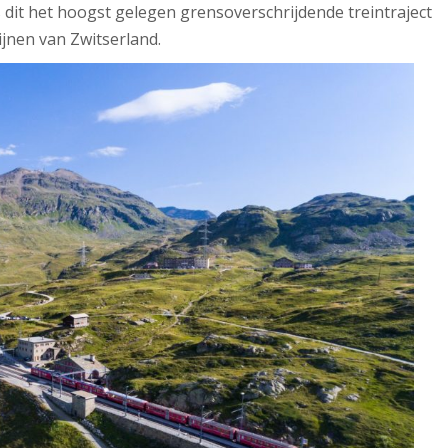
it het hoogst gelegen grensoverschrijdende treintraject
jnen van Zwitserland.