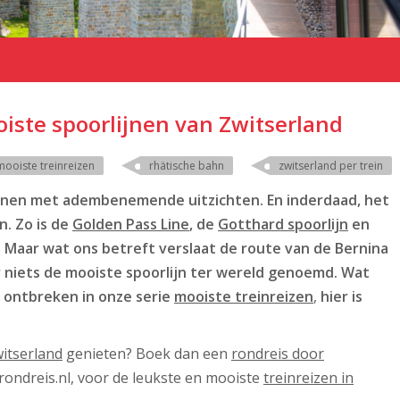
oiste spoorlijnen van Zwitserland
mooiste treinreizen
rhätische bahn
zwitserland per trein
ijnen met adembenemende uitzichten. En inderdaad, het
. Zo is de
Golden Pass Line
, de
Gotthard spoorlijn
en
Maar wat ons betreft verslaat de route van de Bernina
or niets de mooiste spoorlijn ter wereld genoemd. Wat
t ontbreken in onze serie
mooiste treinreizen
,
hier is
witserland
genieten? Boek dan een
rondreis door
nrondreis.nl, voor de leukste en mooiste
treinreizen in