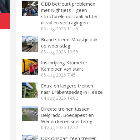
ÖBB betreurt problemen
met Nightjets – geen
structurele oorzaak achter
uitval en vertragingen
05 aug 2026
11:46
Brand stremt Maaslijn ook
op woensdag
05 aug 2026
10:58
Inschrijving Kilometer
Kampioen van start
05 aug 2026
7:45
Extra en langere treinen
naar Brabantsedag in Heeze
04 aug 2026
14:02
Directe treinen tussen
Belgrado, Boedapest en
Wenen keren snel terug
04 aug 2026
12:32
Ook dinsdag geen treinen