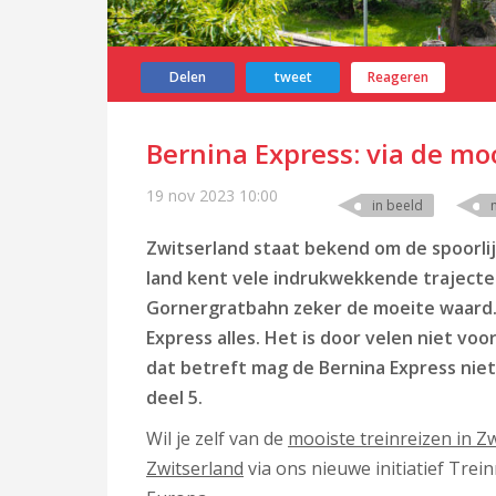
Delen
tweet
Reageren
Bernina Express: via de mo
19 nov 2023
10:00
in beeld
Zwitserland staat bekend om de spoorl
land kent vele indrukwekkende trajecten
Gornergratbahn zeker de moeite waard. 
Express alles. Het is door velen niet vo
dat betreft mag de Bernina Express nie
deel 5.
Wil je zelf van de
mooiste treinreizen in Z
Zwitserland
via ons nieuwe initiatief Trei