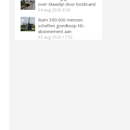
over Maaslijn door bosbrand
04 aug 2026
8:36
Ruim 390.000 mensen
schaften goedkoop NS-
abonnement aan
03 aug 2026
17:32