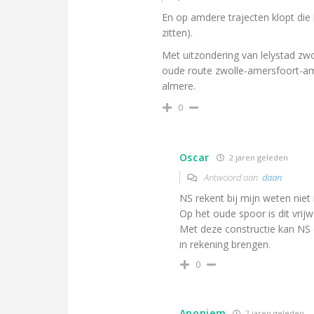
En op amdere trajecten klopt die
zitten).
Met uitzondering van lelystad zwo
oude route zwolle-amersfoort-ams
almere.
0
Oscar
2 jaren geleden
Antwoord aan
daan
NS rekent bij mijn weten niet 
Op het oude spoor is dit vrijwe
Met deze constructie kan NS d
in rekening brengen.
0
Anoniem
2 jaren geleden