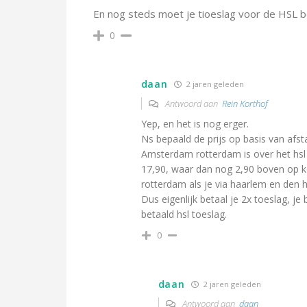
En nog steds moet je tioeslag voor de HSL b
0
daan
2 jaren geleden
Antwoord aan
Rein Korthof
Yep, en het is nog erger.
Ns bepaald de prijs op basis van afst
Amsterdam rotterdam is over het hsl 
17,90, waar dan nog 2,90 boven op 
rotterdam als je via haarlem en den 
Dus eigenlijk betaal je 2x toeslag, je
betaald hsl toeslag.
0
daan
2 jaren geleden
Antwoord aan
daan