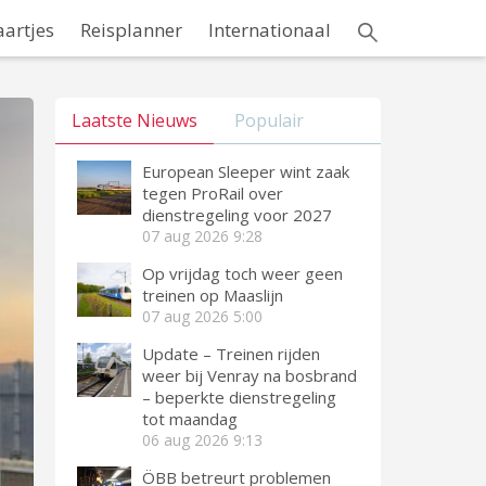
aartjes
Reisplanner
Internationaal
Laatste Nieuws
Populair
European Sleeper wint zaak
tegen ProRail over
dienstregeling voor 2027
07 aug 2026
9:28
Op vrijdag toch weer geen
treinen op Maaslijn
07 aug 2026
5:00
Update – Treinen rijden
weer bij Venray na bosbrand
– beperkte dienstregeling
tot maandag
06 aug 2026
9:13
ÖBB betreurt problemen