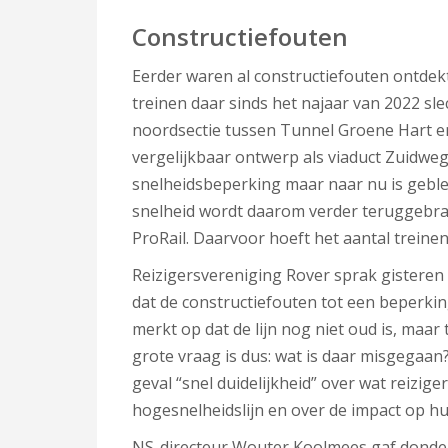
Constructiefouten
Eerder waren al constructiefouten ontdekt
treinen daar sinds het najaar van 2022 sle
noordsectie tussen Tunnel Groene Hart 
vergelijkbaar ontwerp als viaduct Zuidweg
snelheidsbeperking maar naar nu is geblek
snelheid wordt daarom verder teruggebra
ProRail. Daarvoor hoeft het aantal treinen
Reizigersvereniging Rover sprak gistere
dat de constructiefouten tot een beperkin
merkt op dat de lijn nog niet oud is, maa
grote vraag is dus: wat is daar misgegaan?
geval “snel duidelijkheid” over wat reiz
hogesnelheidslijn en over de impact op h
NS-directeur Wouter Koolmees gaf donder