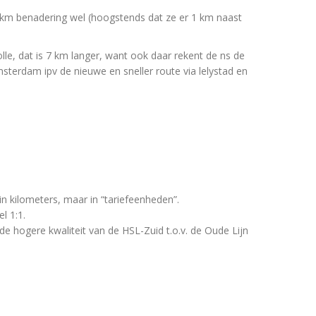
 km benadering wel (hoogstends dat ze er 1 km naast
lle, dat is 7 km langer, want ook daar rekent de ns de
terdam ipv de nieuwe en sneller route via lelystad en
in kilometers, maar in “tariefeenheden”.
l 1:1.
e hogere kwaliteit van de HSL-Zuid t.o.v. de Oude Lijn