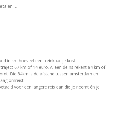
etalen….
and in km hoeveel een treinkaartje kost.
traject 67 km of 14 euro. Alleen de ns rekent 84 km of
komt. Die 84km is de afstand tussen amsterdam en
haag omreist.
 betaald voor een langere reis dan die je neemt én je