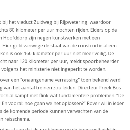
 bij het viaduct Zuidweg bij Rijpwetering, waardoor
chts 80 kilometer per uur mochten rijden. Elders op de
en Hoofddorp zijn negen kunstwerken met een
. Hier gold vanwege de staat van de constructie al een
en is ook 160 kilometer per uur niet meer veilig. De
cht naar 120 kilometer per uur, meldt spoorbeheerder
 volgens het ministerie niet ingeperkt te worden.
n over een “onaangename verrassing” toen bekend werd
g van het aantal treinen zou leiden. Directeur Freek Bos
r toch al kampt met flink wat fundamentele problemen. “De
 En vooral: hoe gaan we het oplossen?” Rover wil in ieder
igers de komende periode kunnen verwachten van de
un reisschema.
dag al aan dat de problemen op de hogesnelheidslijn