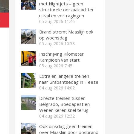
met Nightjets – geen
structurele oorzaak achter
uitval en vertragingen
t
05 aug 2026
11:46
Brand stremt Maaslijn ook
op woensdag
05 aug 2026
10:58
Inschrijving Kilometer
Kampioen van start
05 aug 2026
7:45
Extra en langere treinen
naar Brabantsedag in Heeze
04 aug 2026
14:02
Directe treinen tussen
Belgrado, Boedapest en
Wenen keren snel terug
04 aug 2026
12:32
Ook dinsdag geen treinen
over Maaslijn door bosbrand