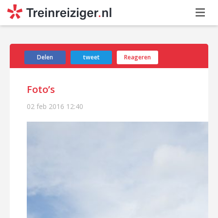
Delen
tweet
Reageren
Foto’s
02 feb 2016
12:40