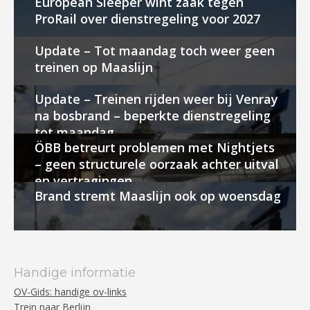
European Sleeper wint zaak tegen
ProRail over dienstregeling voor 2027
Update – Tot maandag toch weer geen
treinen op Maaslijn
Update – Treinen rijden weer bij Venray
na bosbrand – beperkte dienstregeling
tot maandag
ÖBB betreurt problemen met Nightjets
– geen structurele oorzaak achter uitval
en vertragingen
Brand stremt Maaslijn ook op woensdag
Handige informatie
OV-Gids: handige ov-links
Trein naar Berlijn