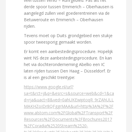
veel tussen Venlo – Ruhrgebied. Pas als het
derde spoor tussen Emmerich – Oberhausen is
aangelegd zullen veel goederentreinen via de
Betuweroute en Emmerich – Oberhausen
rijden.
Tevens moet op Duits grondgebied een stukje
spoor tweesporig gemaakt worden.
Er komt een aanbestedingsprocedure. Hopelijk
wint NS deze aanbestedingsprocedure. En kan
het via dochteronderneming Abellio een IC
laten rijden tussen Den Haag – Düsseldorf. Er
is al een geschikt treintype:
https://www.google.nl/url?
sa=t&rct=j&q=&esrc=s&source=web&cd=1&ca
d=rja&uact=8&ved=0ahUKEwiptoqR_9rZAhULL
MAKHZoIDr8QFggrMAA&url=http%3A%2F%2F
www.alstom.com%2FGlobal%2FTransport%2F
Resources%2FDocuments%2FBrochures2017
%2FCoradia%2520Stream%2520-