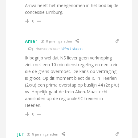
Arriva heeft het meegenomen in het bod bij de
concessie Limburg.
0
Amar
8 jaren geleden
Antwoord aan
Wim Lubbers
Ik begrijp wel dat NS liever geen verknoping
ziet met een 10 min dienstregeling en een trein
die de grens overmoet. De kans op vertraging
is groot. Op dit moment biedt de IC in Heerlen
(2x/u) een prima overstap op buslijn 44 (2x p/u)
vv. Hopelijk gaat de trein Aken-Maastricht
aansluiten op de regionale/IC treinen in
Heerlen.
0
Jur
8 jaren geleden