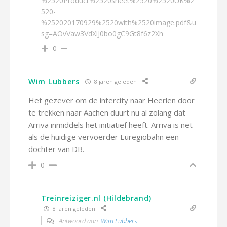
%2520Product%2520sheet%2520%2520UK%2
520-
%252020170929%2520with%2520image.pdf&u
sg=AOvVaw3VdXiJ0bo0gC9Gt8f6z2Xh
0
Wim Lubbers
8 jaren geleden
Het gezever om de intercity naar Heerlen door
te trekken naar Aachen duurt nu al zolang dat
Arriva inmiddels het initiatief heeft. Arriva is net
als de huidige vervoerder Euregiobahn een
dochter van DB.
0
Treinreiziger.nl (Hildebrand)
8 jaren geleden
Antwoord aan
Wim Lubbers