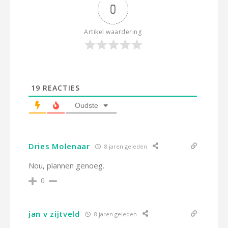
0
Artikel waardering
19
REACTIES
Oudste
Dries Molenaar
8 jaren geleden
Nou, plannen genoeg.
0
jan v zijtveld
8 jaren geleden